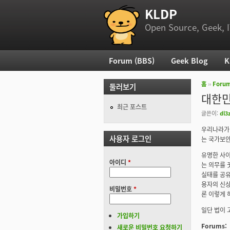
KLDP
부 메뉴
Open Source, Geek, I
Forum (BBS)
Geek Blog
K
주 메뉴
홈
››
Foru
둘러보기
현재 위
대한민
최근 포스트
글쓴이:
dl3
우리나라가 
사용자 로그인
는 국가보안법
유명한 사이
아이디
*
는 의무를 
실태를 공유
용자의 신상
비밀번호
*
론 이렇게 
일단 법이 
가입하기
Forums:
새로운 비밀번호 요청하기