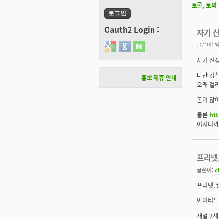
토론, 토의
Oauth2 Login :
자기 신
글쓴이:
익
Login with Google
Login with GitHub
Login with Naver
자기 신상
다만 경찰
홍보 제휴 안내
오래 걸
돈이 많아
물론
htt
어지니까
프리넷,
글쓴이:
c
프리넷, 
아이티노
재벌 2세