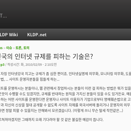
T...
LDP Wiki
KLDP.net
ms
››
이슈
››
토론, 토의
치
국의 인터넷 규제를 피하는 기술은?
zp3
/ 작성시간: 화, 2010/02/09 - 2:10오전
자칭 인터넷강국 치고는 규제가 좀 심한 편이죠. 인터넷실명제 의무화, 모니터링 의무화, 도
, ... 사이트 운영자분들을 힘들게 하는...
트를 운영하시는 분들이나, 웹 관련해서 창업하시는 분들이 이런 걸 피하는 방법은 뭐가 있을
꿋꿋이 수행할 수도 있겠지만, 규제를 반대하는 원칙을 가지신 분들이 있을 수도 있거든요. 예
하는 어떤 사이트를 운영한다면 운영자나 사이트 이용자가 기업으로부터 명예훼손법으로 고소
과 자신의 신상을 절대 공개할 수 없도록 사이트 자체를 외국서버에 돌리거나 운영자의 의무 
하면 정말 피할 수 있을지는 안해봐서 모르겠습니다. (이렇게 쓰니 무슨 탈세 작전같은...)
고쳐져야겠지만 그때까지 오래 기다려야 할 것 같은 불길한 예감이 듭니다.