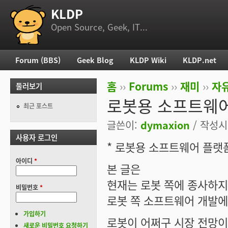
KLDP
부 메뉴
Open Source, Geek, IT...
Forum (BBS)
Geek Blog
KLDP Wiki
KLDP.net
주 메뉴
홈
››
Forums
››
재미
››
자
둘러보기
현재 위치
로봇용 소프트웨어
최근 포스트
글쓴이:
dymaxion
/ 작성시간
사용자 로그인
* 로봇용 소프트웨어 플랫
아이디
*
본 글은
현재는 로봇 쪽에 종사하
비밀번호
*
로봇 쪽 소프트웨어 개발에
가입하기
로봇이 어쩌구 시장 전망이
새로운 비밀번호 요청하기