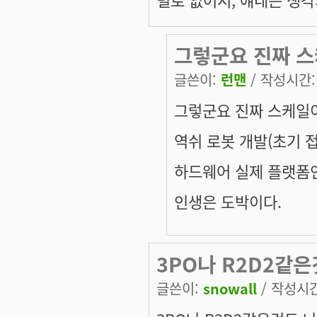
그렇군요 진짜 스
글쓴이:
런맨
/ 작성시간: 월
그렇군요 진짜 스케일
역쉬 로봇 개발(초기 
하드웨어 실제 플랫폼
인생은 도박이다.
3PO나 R2D2같
글쓴이:
snowall
/ 작성시간: