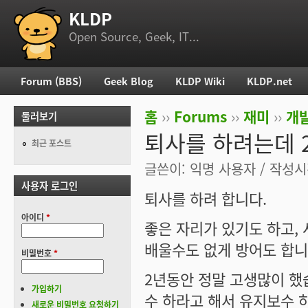
KLDP
부 메뉴
Open Source, Geek, IT...
Forum (BBS)
Geek Blog
KLDP Wiki
KLDP.net
주 메뉴
홈
››
Forums
››
재미
››
개
둘러보기
현재 위치
퇴사를 하려는데 2
최근 포스트
글쓴이:
익명 사용자
/ 작성시간
사용자 로그인
퇴사를 하려 합니다.
아이디
*
좋은 자리가 있기도 하고,
배울수도 없게 방어도 합니
비밀번호
*
2년동안 정말 고생많이 했
가입하기
수 하라고 해서 유지보수 
새로운 비밀번호 요청하기