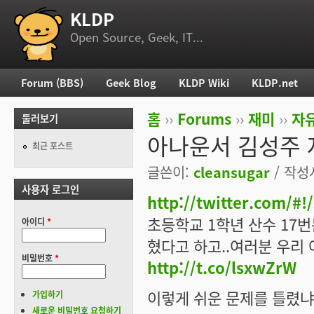
KLDP
부 메뉴
Open Source, Geek, IT...
Forum (BBS)
Geek Blog
KLDP Wiki
KLDP.net
주 메뉴
홈
››
Forums
››
재미
››
자
둘러보기
현재 위치
아나운서 김성주 
최근 포스트
글쓴이:
cleansugar
/ 작성시
사용자 로그인
http://twitter.com/#
초등학교 1학년 산수 17번
아이디
*
혔다고 하고..여러분 우리
비밀번호
*
http://t.co/lsxwZrW
이렇게 쉬운 문제를 틀렸냐고
가입하기
새로운 비밀번호 요청하기