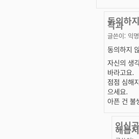
동의하지
각과
글쓴이:
익명
동의하지 않
자신의 생각
바라고요.
점점 심해
으세요.
아픈 건 불
인신공
해봅시