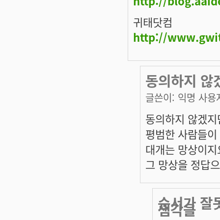
http://blog.aai
귀태닷컴
http://www.gwi
동의하지 않
글쓴이:
익명 사용
동의하지 않겠지만
평범한 사람들이
대개는 망상이지
그 망상을 정답으
순서가 잘
샘각을