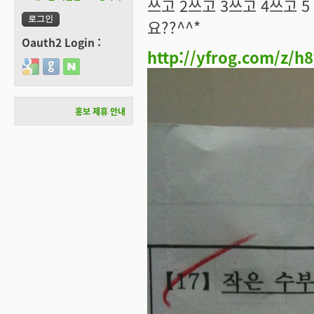
쓰고 2쓰고 3쓰고 4쓰고 5
요??^^*
Oauth2 Login :
http://yfrog.com/z/h8
Login with Google
Login with GitHub
Login with Naver
홍보 제휴 안내