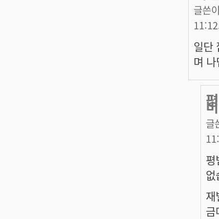
글쓴이
11:1
일단 
며 나
평
비
글
11
평
없
재
금