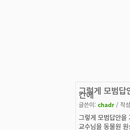
그렇게 모범답
간에
글쓴이:
chadr
/ 작성
그렇게 모범답안을
교수님을 동물원 원