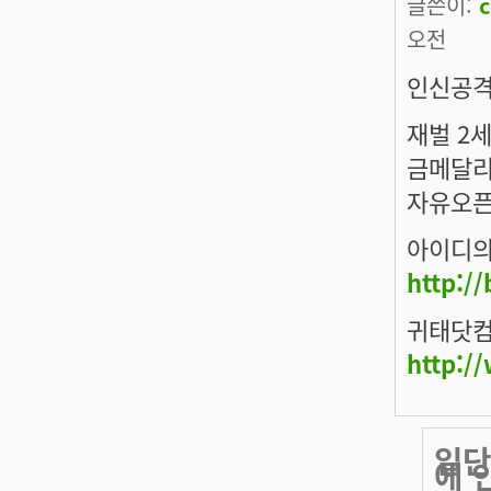
글쓴이:
c
오전
인신공격
재벌 2
금메달리
자유오픈
아이디의
http:/
귀태닷
http:/
일단
에 