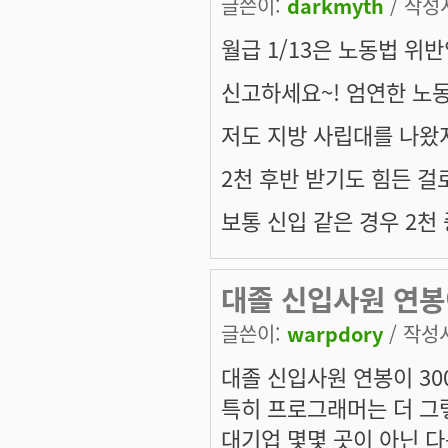
글쓴이:
darkmyth
/ 작성시
월급 1/13은 노동법 위
신고하세요~! 엄연한 노
저도 지방 사립대를 나왔지
2천 후반 받기도 힘든 걸
보통 신입 같은 경우 2천
대졸 신입사원 연봉이
글쓴이:
warpdory
/ 작성시
대졸 신입사원 연봉이 30
특히 프로그래머는 더 그
대기업 몇몇 곳이 아닌 다