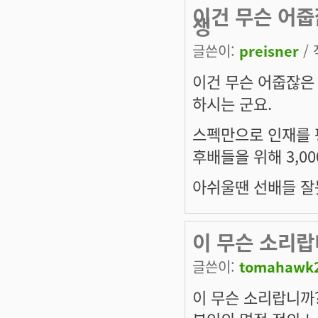
이건 무슨 어줍
생
글쓴이:
preisner
/ 
이건 무슨 어줍잖은
하시는 군요.
스펙만으로 인재를 평
후배들을 위해 3,0
아쉬울땐 선배들 잘못
이 무슨 소리랍
글쓴이:
tomahawk
이 무슨 소리랍니까