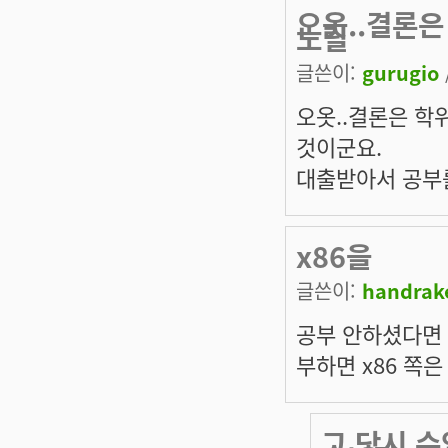
오옷..결론은
노릴
글쓴이:
gurugio
오옷..결론은 학
것이군요.
대출받아서 공부를
x86을
글쓴이:
handrak
공부 안하셨다면 
부하면 x86 쪽
그 당시 