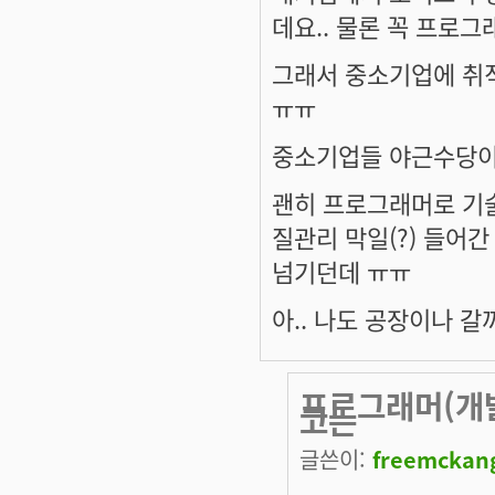
데요.. 물론 꼭 프로그
그래서 중소기업에 취직
ㅠㅠ
중소기업들 야근수당이
괜히 프로그래머로 기
질관리 막일(?) 들어간
넘기던데 ㅠㅠ
아.. 나도 공장이나 갈까
프로그래머(개발
고는
글쓴이:
freemckan