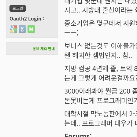
대기업 몇군데 원서는 내봤지
지고.. 지방대 출신이라는 
Oauth2 Login :
중소기업은 몇군데서 지원하
Login with Google
Login with GitHub
Login with Naver
ㅡㅡ;
보너스 없는것도 이해불가인데
홍보 제휴 안내
왠 해괴한 셈법인지.. 참..
지방 컴공 4년제 졸, 토익 
는게 그렇게 어려운걸까요
3000이래봐야 월급 200 
돈못버는게 프로그래머인
대학시절 막노동판에서 2-
는데.. 프로그래머 대우가
Forums: