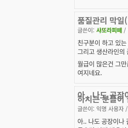
품질관리 막일(
글쓴이:
샤또라피떼
/
친구분이 하고 있는 
그리고 생산라인의 
월급이 많은건 그만
여지네요.
아.. 나도 공장
하시는 분들이 
글쓴이:
익명 사용자
/
아.. 나도 공장이나 