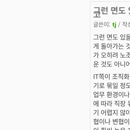
그런 면도 
고
글쓴이:
tj
/ 작성
그런 면도 있
게 돌아가는 
가 오히려 노
운 것도 아니
IT쪽이 조직화
기로 묶일 정
업무 환경이나
에 따라 직장
기 어렵지 않아
협이나 변협이