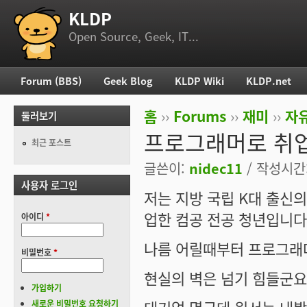
KLDP
부 메뉴
Open Source, Geek, IT...
Forum (BBS)
Geek Blog
KLDP Wiki
KLDP.net
주 메뉴
홈
››
Forums
››
재미
››
자
둘러보기
현재 위치
프로그래머로 취업
최근 포스트
글쓴이:
nidec11
/ 작성시간: 
사용자 로그인
저는 지방 국립 K대 출신
업한 컴공 전공 청년입니다
아이디
*
나름 어릴때부터 프로그래머
비밀번호
*
현실의 벽은 넘기 힘들군요.
가입하기
새로운 비밀번호 요청하기