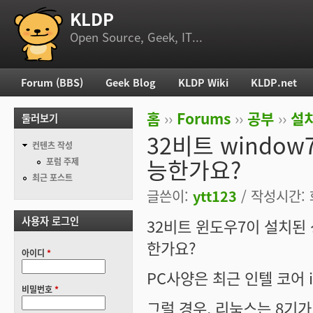
KLDP
부 메뉴
Open Source, Geek, IT...
Forum (BBS)
Geek Blog
KLDP Wiki
KLDP.net
주 메뉴
홈
››
Forums
››
공부
››
설치
둘러보기
현재 위치
32비트 window7
컨텐츠 작성
능한가요?
포럼 주제
최근 포스트
글쓴이:
ytt123
/ 작성시간: 화
사용자 로그인
32비트 윈도우7이 설치된 
한가요?
아이디
*
PC사양은 최근 인텔 코어 i
비밀번호
*
그럴 경우, 리눅스는 8기