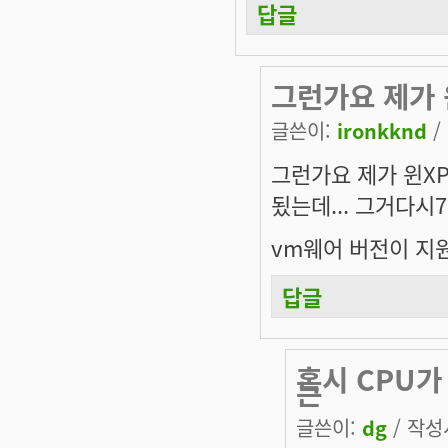
답글
그런가요 제가 윈
글쓴이:
ironkknd
/
그런가요 제가 윈XP 
됬는데... 그거다시7
vm웨어 버전이 지
답글
혹시 CPU가
는
글쓴이:
dg
/ 작성시