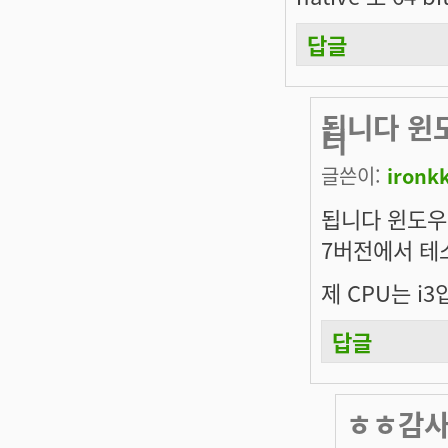
답글
됩니다 윈도
니
글쓴이:
ironk
됩니다 윈도우 
7버전에서 테
제 CPU는 i3
답글
ㅎㅎ감사