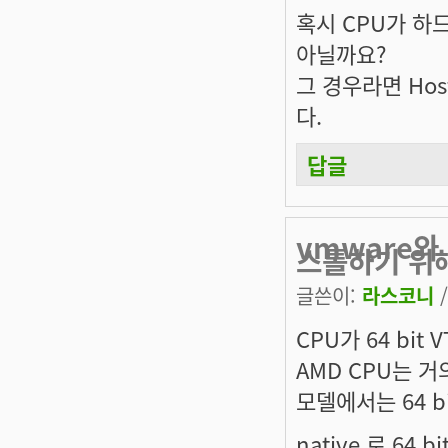
혹시 CPU가 하
아닐까요?
그 경우라면 Host
다.
답글
vmware와
스톨하기 위
글쓴이:
라스코니
/
CPU가 64 bit
AMD CPU는 거
모델에서는 64 b
native 로 64