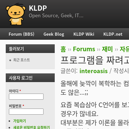
KLDP
부 메뉴
Open Source, Geek, IT...
Forum (BBS)
Geek Blog
KLDP Wiki
KLDP.net
주 메뉴
홈
››
Forums
››
재미
››
자
둘러보기
현재 위치
프로그램을 짜려
최근 포스트
글쓴이:
interoasis
/ 작성시간
사용자 로그인
올해에 늦깍이 복학하는 
도 않은...;;
아이디
*
요즘 복습삼아 C언어를 보
비밀번호
*
경우가 많네요.
대부분은 제가 이론을 몰
가입하기
새로운 비밀번호 요청하기