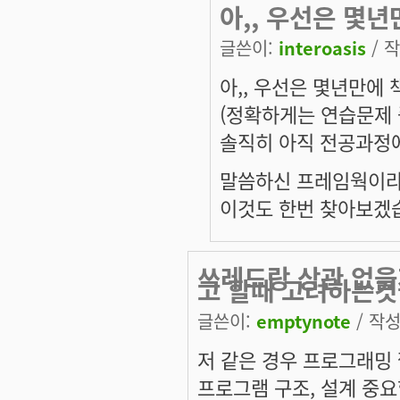
아,, 우선은 몇
글쓴이:
interoasis
/ 작
아,, 우선은 몇년만에
(정확하게는 연습문제 풀
솔직히 아직 전공과정에
말씀하신 프레임웍이라
이것도 한번 찾아보겠
쓰레드랑 상관 없을
고 할때 고려하는것
글쓴이:
emptynote
/ 작성
저 같은 경우 프로그래밍
프로그램 구조, 설계 중요