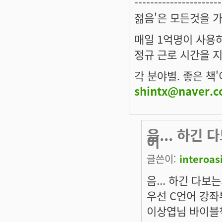
----------------------
젊음'은 모든것을 
매일 1억명이 사용
정규 근로 시간을 지
각 분야별. 좋은 책
shintx@naver.
음... 하긴
어
글쓴이:
interoas
음... 하긴 다
우선 C언어 강좌
이상엽님 바이블책