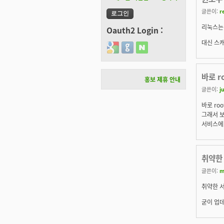
글쓴이:
r
리눅스는 
Oauth2 Login :
대신 스
Login with Google
Login with GitHub
Login with Naver
바로 r
홍보 제휴 안내
글쓴이:
j
바로 ro
그래서 보
서비스에
취약한
글쓴이:
m
취약한 서
굳이 업