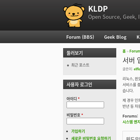
KLDP
부 메뉴
Open Source, Geek, I
Forum (BBS)
Geek Blog
K
주 메뉴
홈
››
Foru
둘러보기
현재 위
서버 
최근 포스트
글쓴이:
elfl
리눅스, 윈
사용자 로그인
서비스를 
습니다.
아이디
*
제 경우 인
반년 등 차
비밀번호
*
Forums:
시스템 엔
가입하기
윈도우
새로운 비밀번호 요청하기