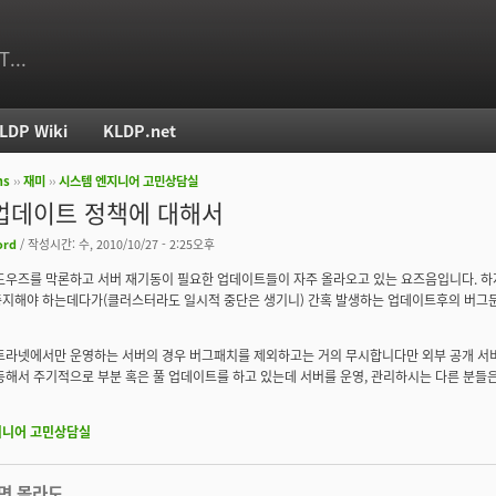
T...
LDP Wiki
KLDP.net
ms
››
재미
››
시스템 엔지니어 고민상담실
치
업데이트 정책에 대해서
ord
/ 작성시간: 수, 2010/10/27 - 2:25오후
도우즈를 막론하고 서버 재기동이 필요한 업데이트들이 자주 올라오고 있는 요즈음입니다. 
중지해야 하는데다가(클러스터라도 일시적 중단은 생기니) 간혹 발생하는 업데이트후의 버그
트라넷에서만 운영하는 서버의 경우 버그패치를 제외하고는 거의 무시합니다만 외부 공개 서비스가
등해서 주기적으로 부분 혹은 풀 업데이트를 하고 있는데 서버를 운영, 관리하시는 다른 분들
지니어 고민상담실
면 몰라도