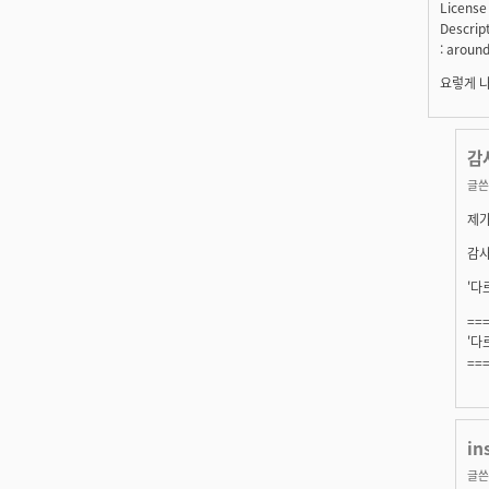
License
Descript
: around
요렇게 나
감
글쓴
제가
감사
'다
==
'다
==
in
글쓴