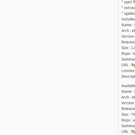
* epel:
f
* extras
* update
Install
Name 
Arch : 
Version 
Release 
Size : 1
Repo : i
Summa
URL :
ft
License
Descr
Availab
Name :
Arch : 
Version
Release 
Size : 7
Repo : 
Summa
URL :
ft