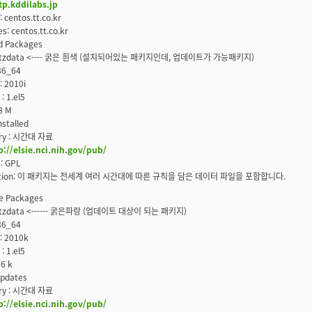
tp.kddilabs.jp
: centos.tt.co.kr
s: centos.tt.co.kr
ed Packages
: tzdata <---- 굵은 흰색 (설치되어있는 패키지인데, 업데이트가 가능패키지)
x86_64
: 2010i
: 1.el5
.8 M
nstalled
ry : 시간대 자료
p://elsie.nci.nih.gov/pub/
 : GPL
iption: 이 패키지는 전세계 여러 시간대에 따른 규칙을 담은 데이터 파일을 포함합니다.
le Packages
 tzdata <------ 굵은파랑 (업데이트 대상이 되는 패키지)
x86_64
 : 2010k
: 1.el5
96 k
updates
ry : 시간대 자료
p://elsie.nci.nih.gov/pub/