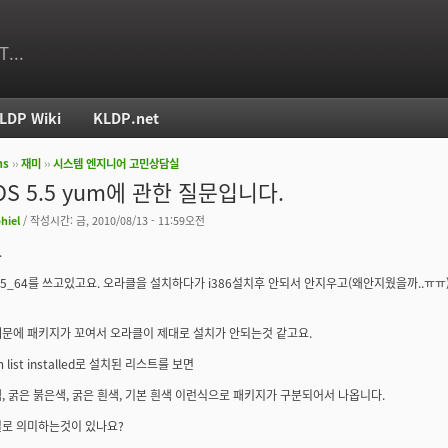
T...
LDP Wiki
KLDP.net
ms
››
재미
››
시스템 엔지니어 고민상담실
치
OS 5.5 yum에 관한 질문입니다.
hiel
/ 작성시간: 금, 2010/08/13 - 11:59오전
.
 5.5_64를 쓰고있고요. 오라클을 설치하다가 i386설치후 안되서 안지우고(왜안지웠을까..ㅠㅠ)
문에 패키지가 꼬여서 오라클이 제대로 설치가 안되는것 같고요.
 list installed로 설치된 리스트를 보면
, 굵은 붉은색, 굵은 흰색, 기본 흰색 이런식으로 패키지가 구분되어서 나옵니다.
별로 의미하는것이 있나요?