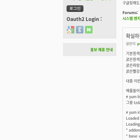
구글링해도 
Forums:
Oauth2 Login :
시스템 엔
Login with Google
Login with GitHub
Login with Naver
확실하
글쓴이:
p
홍보 제휴 안내
기본흰색 
굵은흰색 
굵은파랑 
굵은빨강 
대충 이런
예를들어
# yum l
그중 tz
# yum i
Loaded 
Loading
* addons
* base: 