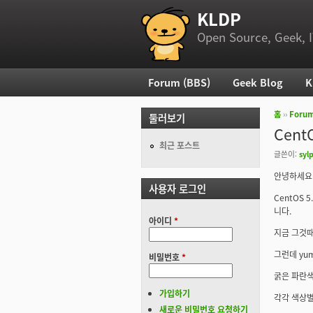
KLDP
부 메뉴
Open Source, Geek, I
Forum (BBS)
Geek Blog
K
주 메뉴
홈
››
Foru
둘러보기
현재 위
Cent
최근 포스트
글쓴이:
sylp
안녕하세요
사용자 로그인
CentOS
니다.
아이디
*
지금 그것때
그런데 yum
비밀번호
*
굵은 파란색
가입하기
각각 색상
새로운 비밀번호 요청하기