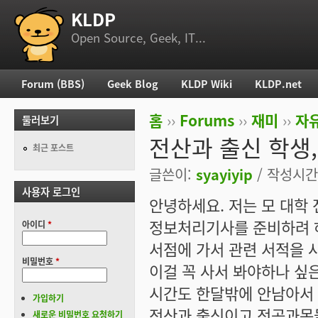
KLDP
부 메뉴
Open Source, Geek, IT...
Forum (BBS)
Geek Blog
KLDP Wiki
KLDP.net
주 메뉴
홈
››
Forums
››
재미
››
자
둘러보기
현재 위치
전산과 출신 학생
최근 포스트
글쓴이:
syayiyip
/ 작성시간: 
사용자 로그인
안녕하세요. 저는 모 대학
정보처리기사를 준비하려 하
아이디
*
서점에 가서 관련 서적을 사
비밀번호
*
이걸 꼭 사서 봐야하나 싶
시간도 한달밖에 안남아서 다
가입하기
전산과 출신이고 전공과목
새로운 비밀번호 요청하기