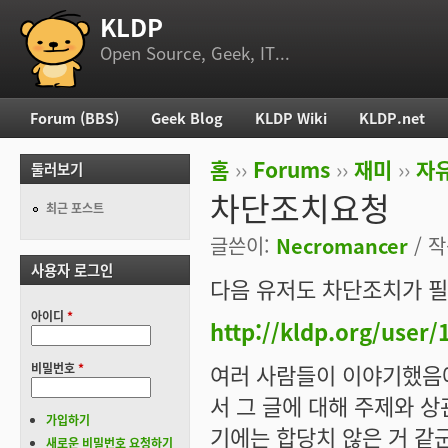
KLDP
부 메뉴
Open Source, Geek, IT...
Forum (BBS)
Geek Blog
KLDP Wiki
KLDP.net
주 메뉴
홈
››
Forums
››
재미
››
자
둘러보기
현재 위치
차단조치요청
최근 포스트
글쓴이:
Necromancer
/ 작
사용자 로그인
다음 유저도 차단조치가 필
아이디
*
http://kldp.org/user/
여러 사람들이 이야기했음에
비밀번호
*
서 그 글에 대해 주제와 
가입하기
기에는 합당치 않은 거 같
새로운 비밀번호 요청하기