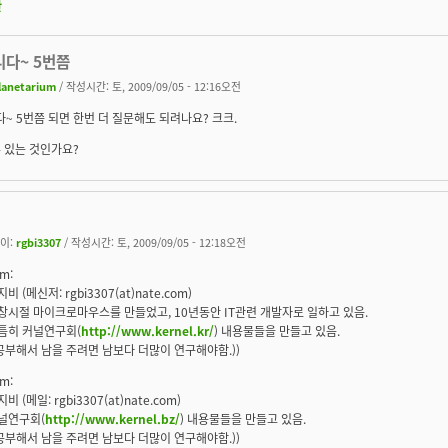
판
니다~ 5번쯤
lanetarium
/ 작성시간: 토, 2009/09/05 - 12:16오전
~ 5번쯤 되면 한번 더 질문해도 되려나요? 크크.
수 있는 것인가요?
이:
rgbi3307
/ 작성시간: 토, 2009/09/05 - 12:18오전
m:
비 (메신저: rgbi3307(at)nate.com)
창시절 마이크로마우스를 만들었고, 10년동안 IT관련 개발자로 일하고 있음.
틈히 커널연구회(
http://www.kernel.kr/
) 내용물들을 만들고 있음.
(공부해서 남을 주려면 남보다 더많이 연구해야함.))
m:
비 (메일: rgbi3307(at)nate.com)
널연구회(
http://www.kernel.bz/
) 내용물들을 만들고 있음.
(공부해서 남을 주려면 남보다 더많이 연구해야함.))