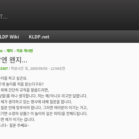
T...
LDP Wiki
KLDP.net
ms
››
재미
››
자유 게시판
치
엔 왠지...
i3307
/ 작성시간: 토, 2009/09/05 - 12:04오전
이을 하고 싶군요.
고개 놀이를 처음 듣는다구요?
위해 간단히 규칙을 말씀드리면,
낱말)를 하나 생각합니다. 저는 예/아니오 라고만 답합니다.
제가 생각하고 있는 명사에 대해 질문을 합니다.
의 질문 안에 맞추어야 합니다. 그러면 여러분이 이기는 거고,
기면 소정의 상품(? 이 놀이의 깊은 의미)을 전해드립니다.
면 제가 이기는 겁니다.
니다~ 질문 주쎄요~