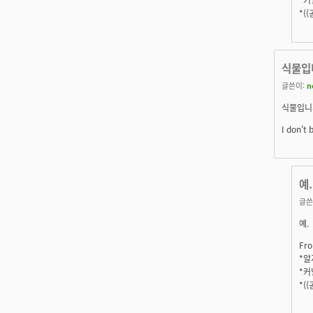
*(
식물입
글쓴이:
n
식물입니
I don't 
예.
글쓴
예.
Fro
*알지
*커
*(