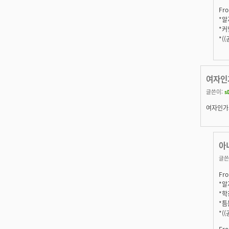
Fro
*알지
*커
*(
여자인
글쓴이:
s
여자인가
아
글쓴
Fro
*알지
*학
*틈
*(
Fro