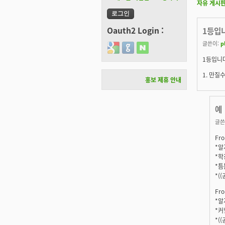
자유 게시
Oauth2 Login :
1등입
글쓴이:
p
Login with Google
Login with GitHub
Login with Naver
1등입니다
1. 만질
홍보 제휴 안내
예
글쓴
Fro
*알지
*학
*틈
*(
Fro
*알지
*커
*(