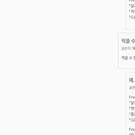
*알지
*커
*(
먹을 수
글쓴이:
먹을 수 
예.
글쓴
Fro
*알지
*학
*틈
*(
Fro
*알지