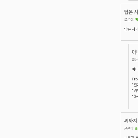
답은 
글쓴이:
답은 사
아
글쓴
아니
Fro
*알지
*커
*(
씨까지
글쓴이:
i
씨까지 