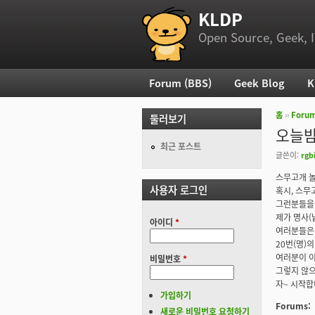
KLDP
부 메뉴
Open Source, Geek, I
Forum (BBS)
Geek Blog
K
주 메뉴
홈
››
Foru
둘러보기
현재 위
오늘밤
최근 포스트
글쓴이:
rgb
스무고개 놀
사용자 로그인
혹시, 스무
그런분들을 
제가 명사(
아이디
*
여러분들은 
20번(명)
여러분이 이
비밀번호
*
그렇지 않으
자~ 시작합
가입하기
Forums:
새로운 비밀번호 요청하기