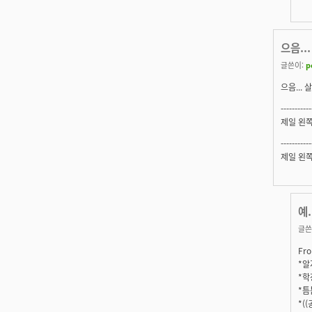
으음...
글쓴이:
p
으음...
-----------
제일 왼쪽
-----------
제일 왼쪽
예.
글쓴
Fro
*알지
*학
*틈
*(