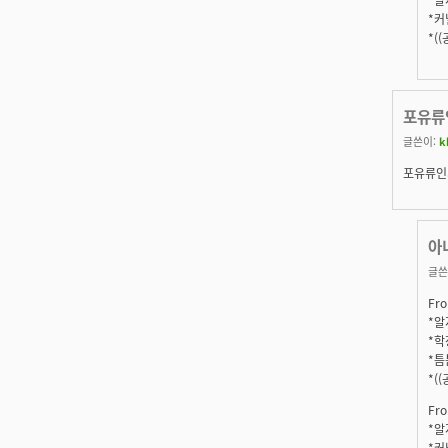
*커
*(
포유류
글쓴이:
k
포유류인
아
글쓴
Fro
*알지
*학
*틈
*(
Fro
*알지
*커