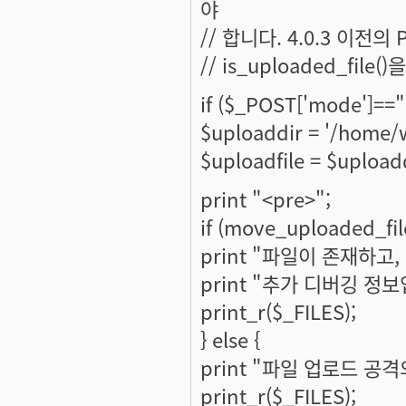
야
// 합니다. 4.0.3 이전의 
// is_uploaded_fil
if ($_POST['mode']=="
$uploaddir = '/home/
$uploadfile = $uploadd
print "<pre>";
if (move_uploaded_file
print "파일이 존재하고
print "추가 디버깅 정보
print_r($_FILES);
} else {
print "파일 업로드 공
print_r($_FILES);