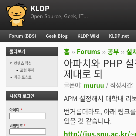
KLDP
부 메뉴
Open Source, Geek, IT...
Forum (BBS)
Geek Blog
KLDP Wiki
KLDP.net
주 메뉴
홈
››
Forums
››
공부
››
설치
둘러보기
현재 위치
아파치와 PHP 
컨텐츠 작성
제대로 되
포럼 주제
최근 포스트
글쓴이:
muruu
/ 작성시간: 수
사용자 로그인
APM 설정해서 대학내 리
번거롭더라도, 아래 링크를
아이디
*
있을 것 같습니다.
비밀번호
*
http://jus.snu.ac.k