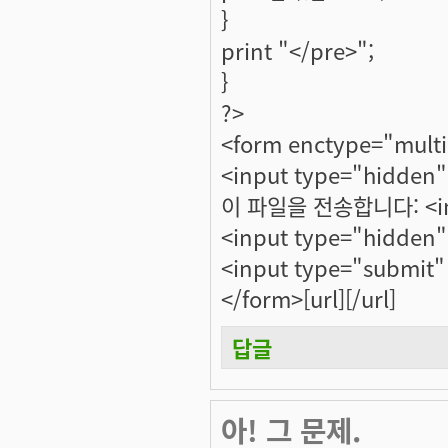
}
print "</pre>";
}
?>
<form enctype="mult
<input type="hidden
이 파일을 전송합니다: <input
<input type="hidden
<input type="submit
</form>[url][/url]
답글
아! 그 문제.