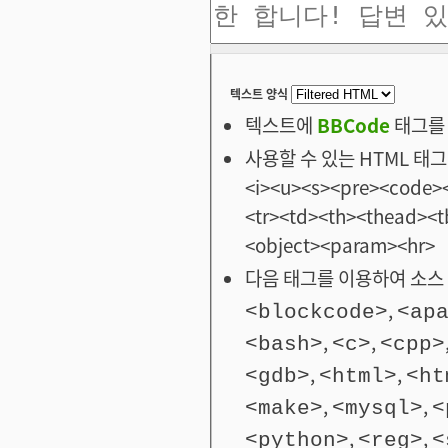
텍스트 양식
텍스트에
BBCode
태그를 
사용할 수 있는 HTML 태그: <
<i><u><s><pre><code><
<tr><td><th><thead>
<object><param><hr>
다음 태그를 이용하여 소스 
,
<blockcode>
<ap
,
,
<bash>
<c>
<cpp>
,
,
<gdb>
<html>
<ht
,
,
<make>
<mysql>
<
,
,
<python>
<reg>
<