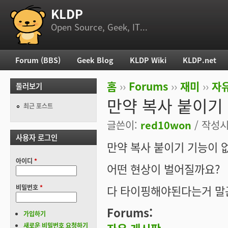
KLDP
부 메뉴
Open Source, Geek, IT...
Forum (BBS)
Geek Blog
KLDP Wiki
KLDP.net
주 메뉴
홈
››
Forums
››
재미
››
자
둘러보기
현재 위치
만약 복사 붙이기 
최근 포스트
글쓴이:
red10won
/ 작성시간
사용자 로그인
만약 복사 붙이기 기능이 없
아이디
*
어떤 현상이 벌어질까요?
다 타이핑해야된다는거 말곤
비밀번호
*
Forums:
가입하기
새로운 비밀번호 요청하기