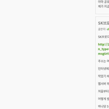
아마 공유
제가 지금
SK브
글쓴이:
c
SK브로드
http://
n_type
msgUrl=
주소는 
인터넷에서
막았기 
웹서버 하
처음부터 
어떻게 
하나당 5