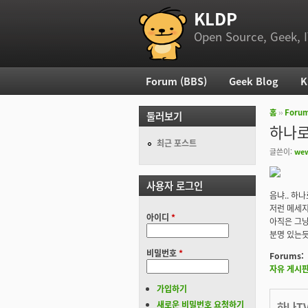
KLDP
부 메뉴
Open Source, Geek, I
Forum (BBS)
Geek Blog
K
주 메뉴
홈
››
Foru
둘러보기
현재 위
하나로
최근 포스트
글쓴이:
wew
사용자 로그인
음냐.. 하
저런 메세지
아이디
*
아직은 그냥
분명 있는듯
비밀번호
*
Forums:
자유 게시
가입하기
새로운 비밀번호 요청하기
하나T