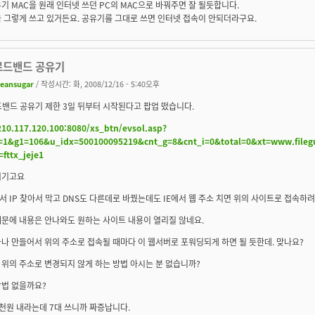
기 MAC을 원래 인터넷 쓰던 PC의 MAC으로 바꿔주면 잘 될듯합니다.
 그렇게 쓰고 있거든요. 공유기를 그대로 쓰면 인터넷 접속이 안되더라구요.
로드밴드 공유기
leansugar
/ 작성시간: 화, 2008/12/16 - 5:40오후
밴드 공유기 제한 3일 뒤부터 시작된다고 팝업 떴습니다.
210.117.120.100:8080/xs_btn/evsol.asp?
=1&g1=106&u_idx=500100095219&cnt_g=8&cnt_i=0&total=0&xt=www.file
fttx_jeje1
여기고요
 IP 찾아서 막고 DNS도 다른데로 바꿨는데도 IE에서 웹 주소 치면 위의 사이트로 접속하
때문에 내용은 안나와도 원하는 사이트 내용이 열리질 않네요.
나 만들어서 위의 주소로 접속될 때마다 이 웹서버로 포워딩되게 하면 될 듯한데. 맞나요?
위의 주소로 변경되지 않게 하는 방법 아시는 분 없습니까?
방법 없을까요?
천원 내라는데 7대 쓰니까 짜증납니다.