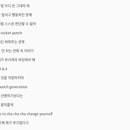
빛 쓰디 쓴 그대의 혀
만 앞서고 행동하진 못해
럼 스스로 판단할 수 없어
ocket punch
대신 싸워주는 로봇
 안 되는 만화 속 이야기
깨가 부서져라 부딛혀야 해
3 & 4
 것을 걱정하지마
punch generation
 선명하기보다는
 흥미롭게
e to cha cha cha change yourself
그래 뭐가 부끄럽다고