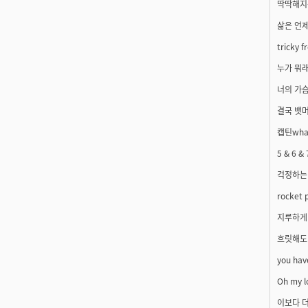
딱딱해지
삶은 언
tricky f
누가 뭐래
너의 가슴
결국 뱃
캡틴wha
5 & 6 & 
걱정하는
rocket 
지루하게
흐릿해도
you hav
Oh my l
이보다 더