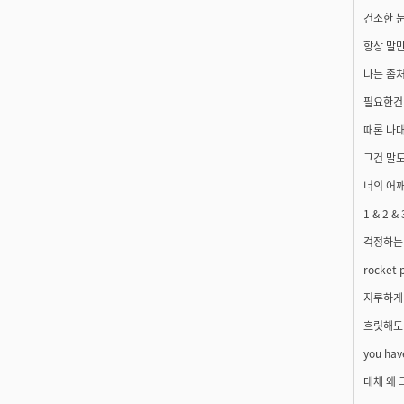
건조한 눈
항상 말
나는 좀처
필요한건 r
때론 나
그건 말도
너의 어
1 & 2 & 
걱정하는
rocket 
지루하게
흐릿해도
you hav
대체 왜 