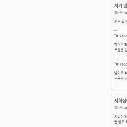
저거 
글쓴이:
v
저거 말은
--
"It's to
밤여우 T
트롤은 말
--
"It's to
밤여우 T
트롤은 말
저희집
글쓴이:
J
저희집에 
랜 빵꾸 하