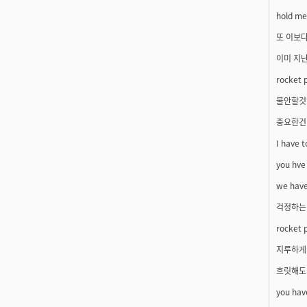
hold me 
또 이보다
이미 지난
rocket 
불안할것
중요한건
I have 
you hve
we have
걱정하는
rocket 
지루하게
흐릿해도
you hav