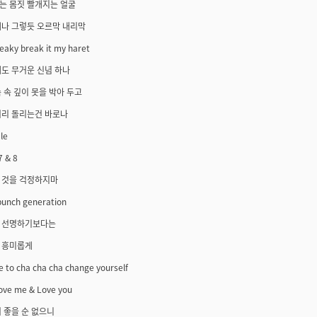
는 몸짓 빨개지는 얼굴
제나 그렇듯 오르막 내리막
reaky break it my haret
도 무거운 신념 하나
 속 깊이 못을 박아 두고
머리 돌리는건 바로나
le
7 & 8
 것을 걱정하지마
punch generation
 선명하기보다는
 흥미롭게
e to cha cha cha change yourself
ove me & Love you
 좋을 순 없으니