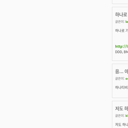
하나로
글쓴이:
l
하나로 기
http:/
DDD, B
음...
글쓴이:
o
하나티비고
저도 
글쓴이:
k
저도 하