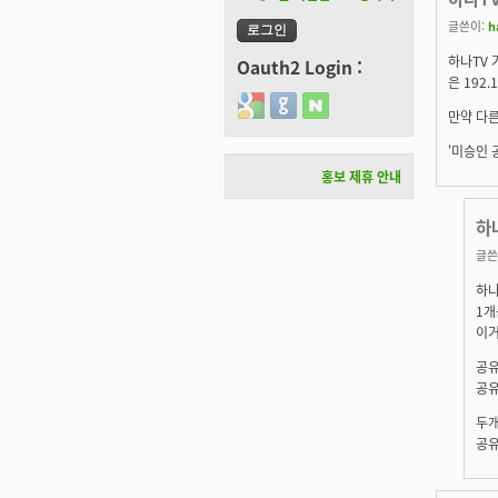
글쓴이:
h
하나TV 
Oauth2 Login :
은 192.
Login with Google
Login with GitHub
Login with Naver
만약 다른
'미승인 
홍보 제휴 안내
하
글쓴
하나
1개
이거
공유
공유
두개
공유