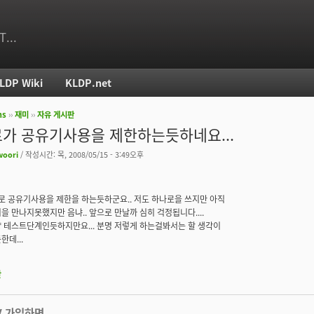
T...
LDP Wiki
KLDP.net
ms
››
재미
››
자유 게시판
치
가 공유기사용을 제한하는듯하네요...
oori
/ 작성시간: 목, 2008/05/15 - 3:49오후
나로 공유기사용을 제한을 하는듯하군요.. 저도 하나로을 쓰지만 아직
을 만나지못했지만 음냐.. 앞으로 만날까 심히 걱정됩니다....
 테스트단계인듯하지만요... 분명 저렇게 하는걸봐서는 할 생각이
한데...
판
V 가입하면