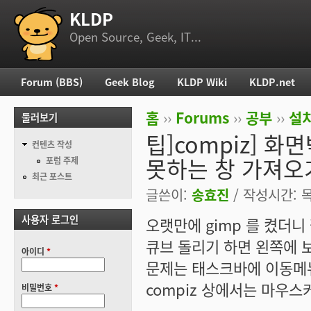
KLDP
부 메뉴
Open Source, Geek, IT...
Forum (BBS)
Geek Blog
KLDP Wiki
KLDP.net
주 메뉴
홈
››
Forums
››
공부
››
설치
둘러보기
현재 위치
팁]compiz] 
컨텐츠 작성
못하는 창 가져오
포럼 주제
최근 포스트
글쓴이:
송효진
/ 작성시간: 목,
사용자 로그인
오랫만에 gimp 를 켰더니
큐브 돌리기 하면 왼쪽에 
아이디
*
문제는 태스크바에 이동메
compiz 상에서는 마우
비밀번호
*