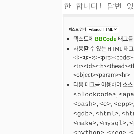
텍스트 양식
텍스트에
BBCode
태그를 
사용할 수 있는 HTML 태그: <
<i><u><s><pre><code><
<tr><td><th><thead>
<object><param><hr>
다음 태그를 이용하여 소스 
,
<blockcode>
<ap
,
,
<bash>
<c>
<cpp>
,
,
<gdb>
<html>
<ht
,
,
<make>
<mysql>
<
,
,
<python>
<reg>
<