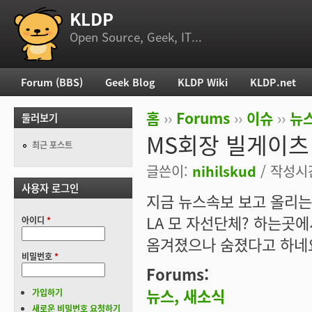
KLDP
부 메뉴
Open Source, Geek, IT...
Forum (BBS)
Geek Blog
KLDP Wiki
KLDP.net
주 메뉴
홈
››
Forums
››
이슈
››
뉴스
둘러보기
현재 위치
MS회장 빌게이츠
최근 포스트
글쓴이:
nihilskud
/ 작성시간:
사용자 로그인
지금 뉴스속보 보고 올리는
LA 모 자선단체? 하는곳
아이디
*
옴겨졌으나 숨졌다고 하네
비밀번호
*
Forums:
뉴스, 새소식
가입하기
새로운 비밀번호 요청하기