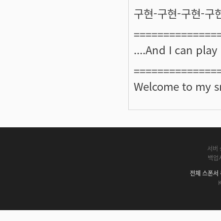
구현-구현-구현-구
==============
....And I can play
==============
Welcome to my s
서버 
백업
전체 스폰서