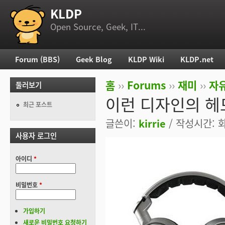
KLDP
부 메뉴
Open Source, Geek, IT...
Forum (BBS)
Geek Blog
KLDP Wiki
KLDP.net
주 메뉴
홈
››
Forums
››
재미
››
자
둘러보기
현재 위치
이런 디자인의 헤드
최근 포스트
글쓴이:
kirrie
/ 작성시간: 화,
사용자 로그인
아이디
*
비밀번호
*
가입하기
새로운 비밀번호 요청하기