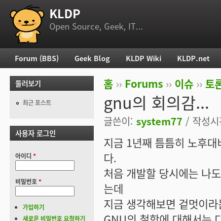
KLDP
부 메뉴
Open Source, Geek, IT...
Forum (BBS)
Geek Blog
KLDP Wiki
KLDP.net
주 메뉴
홈
››
Forums
››
이슈
››
토론
둘러보기
현재 위치
gnu의 회의감...
최근 포스트
글쓴이:
system77
/ 작성시간:
사용자 로그인
지금 1년째 틈틈히 노후
다.
아이디
*
처음 개발할 당시에는 나
비밀번호
*
는데
지금 생각해보면 겉멋이라
가입하기
GNU의 철학에 대해서는 
새로운 비밀번호 요청하기