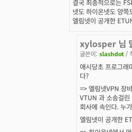
결국 최종적으로는 FS
넷도 하이온넷도 양쪽
엘림넷이 공개한 ETUN
xylosper 
글쓴이:
slashdot
/ 
애시당초 프로그래머
다?
=> 엘림넷VPN 장
VTUN 과 소송걸린
회사에 속인다. 누
엘림넷이 공개한 ET
=> 하이온넷에서 