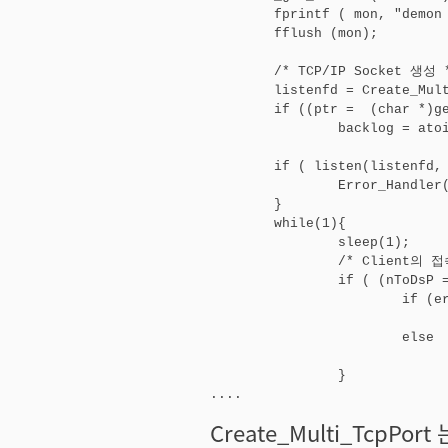
	fprintf ( mon, "demon start(PORT:%06d, TIME:%s)\n", demon_PORT, curtime);

	fflush (mon);

	/* TCP/IP Socket 생성 */

	listenfd = Create_Multi_TcpPort(demon_PORT, sPcAddr);

	if ((ptr =  (char *)getenv("LISTENQ")) != NULL) 

		backlog = atoi(ptr);

	if ( listen(listenfd, backlog) < 0 )  {      /* 서버로 설정 */

		Error_Handler(errno, errno, "create.. listen failed");

	}

	while(1){

		sleep(1);

		/* Client의 접속을 기다림 */

		if ( (nToDsP = accept(listenfd, (struct sockaddr *)&skaddr, &addrlen)) < 0 ) {

			if (errno == EINTR)

				continue;
			else

				ErrorMsg_Print("accept error"
		}

....
Create_Multi_TcpPo