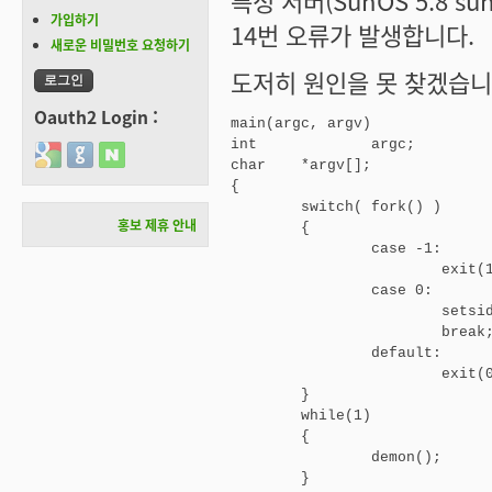
특정 서버(SunOS 5.8 sun
가입하기
14번 오류가 발생합니다.
새로운 비밀번호 요청하기
도저히 원인을 못 찾겠습니
Oauth2 Login :
main(argc, argv)

int		argc;

Login with Google
Login with GitHub
Login with Naver
char	*argv[];

{

        switch( fork() )

홍보 제휴 안내
        {

                case -1:

                        exit(1
                case 0:

                        setsid
                        break;
                default:

                        exit(0
        }

	while(1)

	{

		demon();

	}
