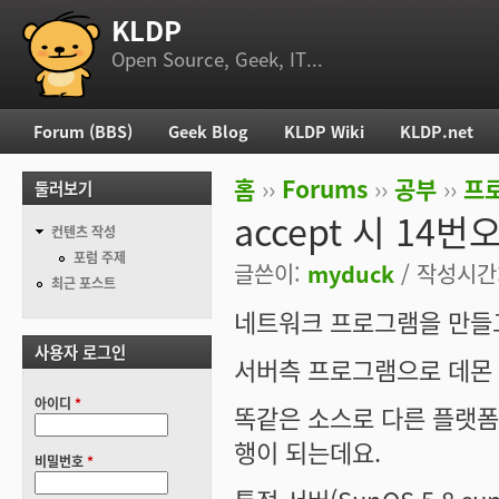
KLDP
부 메뉴
Open Source, Geek, IT...
Forum (BBS)
Geek Blog
KLDP Wiki
KLDP.net
주 메뉴
홈
››
Forums
››
공부
››
프로
둘러보기
현재 위치
accept 시 14번
컨텐츠 작성
포럼 주제
글쓴이:
myduck
/ 작성시간: 
최근 포스트
네트워크 프로그램을 만들
사용자 로그인
서버측 프로그램으로 데몬 
아이디
*
똑같은 소스로 다른 플랫폼에서
행이 되는데요.
비밀번호
*