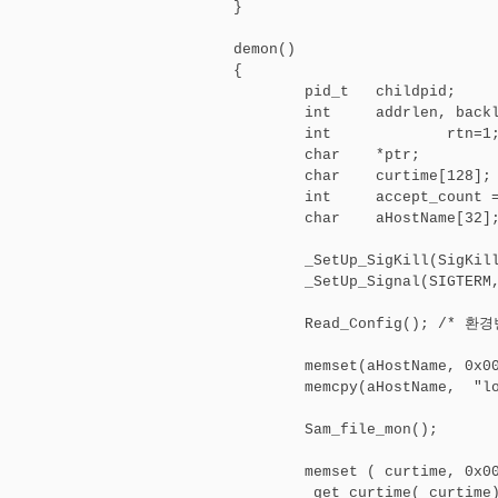
}

demon()

{

  	pid_t   childpid;

	int     addrlen, backlog;

	int		rtn=1;

	char	*ptr;

	char	curtime[128];

	int	accept_count = 0;	

	char	aHostName[32];		/* 서버의 이름 */

	_SetUp_SigKill(SigKill_Handler);

	_SetUp_Signal(SIGTERM, SigTerm_Handler);

	Read_Config(); /* 환경변수 읽기 */

	memset(aHostName, 0x00, sizeof(aHostName));

	memcpy(aHostName,  "localhost",   9);

	Sam_file_mon();		/* 모니터 로그파일 생성 */

	memset ( curtime, 0x00, sizeof(curtime));

	_get_curtime( curtime);
