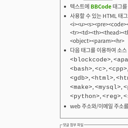
텍스트에
BBCode
태그를 
사용할 수 있는 HTML 태그: <
<i><u><s><pre><code><
<tr><td><th><thead>
<object><param><hr>
다음 태그를 이용하여 소스 
,
<blockcode>
<ap
,
,
<bash>
<c>
<cpp>
,
,
<gdb>
<html>
<ht
,
,
<make>
<mysql>
<
,
,
<python>
<reg>
<
web 주소와/이메일 주소를
댓글 첨부 파일