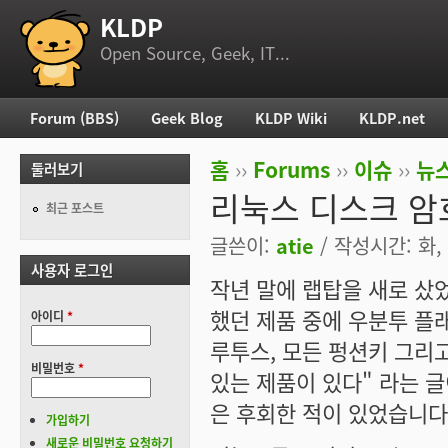
KLDP
부 메뉴
Open Source, Geek, IT...
Forum (BBS)
Geek Blog
KLDP Wiki
KLDP.net
주 메뉴
홈
››
Forums
››
이슈
››
뉴스
둘러보기
현재 위치
리눅스 디스크 암호
최근 포스트
글쓴이:
atie
/ 작성시간: 화, 2
사용자 로그인
작년 말에 랩탑을 새로 샀었
했던 제품 중에 우분투 플
아이디
*
루투스, 모든 펑션키 그리
비밀번호
*
있는 제품이 있다" 라는 
은 후회한 적이 있었습니다
가입하기
새로운 비밀번호 요청하기