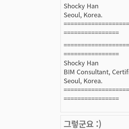
Shocky Han
Seoul, Korea.
==================
================
==================
================
Shocky Han
BIM Consultant, Certi
Seoul, Korea.
==================
================
그렇군요 :)