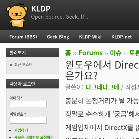
KLDP
부 메뉴
Open Source, Geek, IT...
Forum (BBS)
Geek Blog
KLDP Wiki
KLDP.net
주 메뉴
홈
››
Forums
››
이슈
››
토론
둘러보기
현재 위치
윈도우에서 Direc
최근 포스트
은가요?
사용자 로그인
글쓴이:
나그네나그네
/ 작성시
아이디
*
충분히 논쟁거리가 될 가능성이
정말로 순수하게 '궁금'해
비밀번호
*
게임업체에서 DirectX를
가입하기
새로운 비밀번호 요청하기