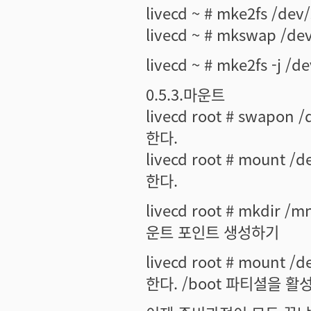
livecd ~ # mke2fs /d
livecd ~ # mkswap /
livecd ~ # mke2fs -j 
0.5.3.마운트
livecd root # swap
한다.
livecd root # mount 
한다.
livecd root # mkdir 
운트 포인트 생성하기
livecd root # mount 
한다. /boot 파티셜을 활