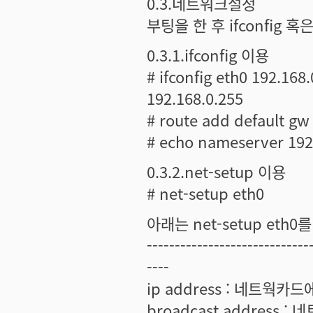
0.3.네트워크설정
부팅을 한 후 ifconfig 
0.3.1.ifconfig 이용
# ifconfig eth0 192.16
192.168.0.255
# route add default gw
# echo nameserver 192.
0.3.2.net-setup 이용
# net-setup eth0
아래는 net-setup et
-----------------------------
----
ip address : 네트웍카드에
broadcast address