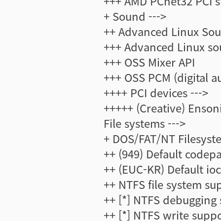
+++ AMD PCnet32 PCI 
+ Sound --->
++ Advanced Linux Soun
+++ Advanced Linux so
+++ OSS Mixer API
+++ OSS PCM (digital a
++++ PCI devices --->
+++++ (Creative) Enson
File systems --->
+ DOS/FAT/NT Filesyste
++ (949) Default codepa
++ (EUC-KR) Default ioc
++ NTFS file system su
++ [*] NTFS debugging
++ [*] NTFS write supp