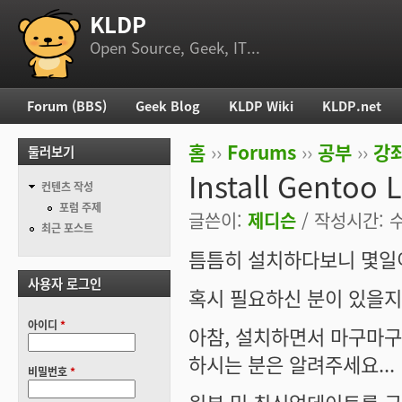
KLDP
부 메뉴
Open Source, Geek, IT...
Forum (BBS)
Geek Blog
KLDP Wiki
KLDP.net
주 메뉴
홈
››
Forums
››
공부
››
강
둘러보기
현재 위치
Install Gentoo
컨텐츠 작성
포럼 주제
글쓴이:
제디슨
/ 작성시간: 수,
최근 포스트
틈틈히 설치하다보니 몇일
사용자 로그인
혹시 필요하신 분이 있을지
아이디
*
아참, 설치하면서 마구마구
하시는 분은 알려주세요...
비밀번호
*