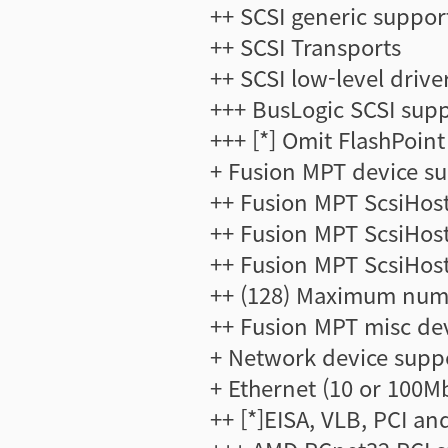
++ SCSI generic suppor
++ SCSI Transports
++ SCSI low-level driver
+++ BusLogic SCSI sup
+++ [*] Omit FlashPoin
+ Fusion MPT device su
++ Fusion MPT ScsiHost 
++ Fusion MPT ScsiHost
++ Fusion MPT ScsiHost
++ (128) Maximum numbe
++ Fusion MPT misc devi
+ Network device suppo
+ Ethernet (10 or 100Mb
++ [*]EISA, VLB, PCI an