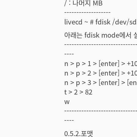
/ : 나머지 MB
-------------------
livecd ~ # fdisk /de
아래는 fdisk mode에
-----------------------------
----
n > p > 1 > [enter] > +
n > p > 2 > [enter] > +
n > p > 3 > [enter] > [en
t > 2 > 82
w
-----------------------------
----
0.5.2.포맷