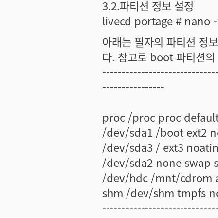
3.2.파티션 정보 설정
livecd portage # nano -
아래는 필자의 파티션 정보
다. 참고로 boot 파티션의 
-----------------------------
----------------
proc /proc proc default
/dev/sda1 /boot ext2 n
/dev/sda3 / ext3 noati
/dev/sda2 none swap s
/dev/hdc /mnt/cdrom a
shm /dev/shm tmpfs no
-----------------------------