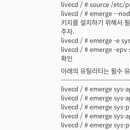
livecd / # source /e
livecd / # emerge --n
키지를 설치하기 위해서 필요
주자.
livecd / # emerge -e 
livecd / # emerge -
확인
아래의 유틸리티는 필수 
-----------------------------
livecd / # emerge sys
livecd / # emerge sys
livecd / # emerge sys-pr
livecd / # emerge sys-
livecd / # emerge sys-