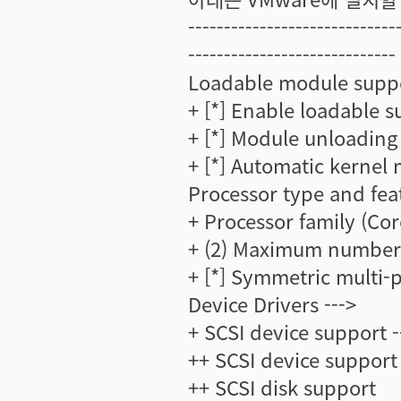
-----------------------------
-----------------------------
Loadable module suppo
+ [*] Enable loadable 
+ [*] Module unloading
+ [*] Automatic kernel
Processor type and feat
+ Processor family (Co
+ (2) Maximum number 
+ [*] Symmetric multi-
Device Drivers --->
+ SCSI device support -
++ SCSI device support
++ SCSI disk support