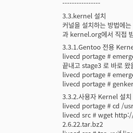
----------------
3.3.kernel 설치
커널을 설치하는 방법에는 
과 kernel.org에서 
3.3.1.Gentoo 전용 Kern
livecd portage # em
끝내고 stage3 로 바로 
livecd portage # emerg
livecd portage # genker
3.3.2.사용자 Kernel 설치
livecd portage # cd /us
livecd src # wget http
2.6.22.tar.bz2