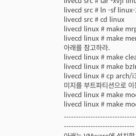
livecd src # tar -xvjf li
livecd src # ln -sf linux
livecd src # cd linux
livecd linux # make 
livecd linux # make 
아래를 참고하라.
livecd linux # make cle
livecd linux # make
livecd linux # cp arch
미지를 부트파티션으로 이
livecd linux # make
livecd linux # make
-----------------------------
-----------------------------
아래는 VMware에 설치