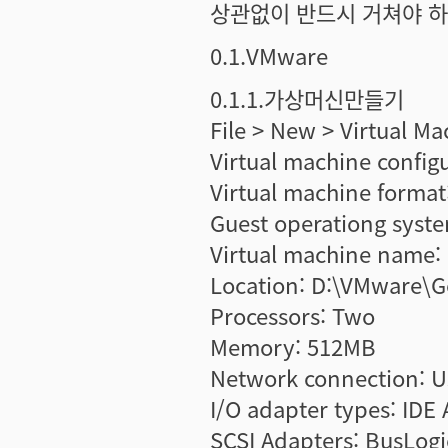
상관없이 반드시 거쳐야 하
0.1.VMware
0.1.1.가상머신만들기
File > New > Virtual Ma
Virtual machine config
Virtual machine format
Guest operationg system
Virtual machine name:
Location: D:\VMware\
Processors: Two
Memory: 512MB
Network connection: U
I/O adapter types: IDE 
SCSI Adapters: BusLogi