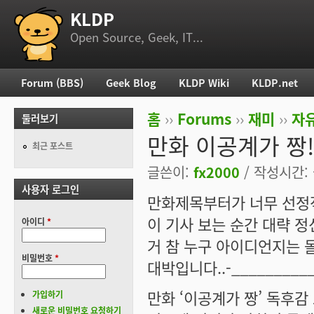
KLDP
부 메뉴
Open Source, Geek, IT...
Forum (BBS)
Geek Blog
KLDP Wiki
KLDP.net
주 메뉴
홈
››
Forums
››
재미
››
자
둘러보기
현재 위치
만화 이공계가 짱!!
최근 포스트
글쓴이:
fx2000
/ 작성시간: 금
사용자 로그인
만화제목부터가 너무 선정적이
이 기사 보는 순간 대략 정
아이디
*
거 참 누구 아이디언지는 몰라도
비밀번호
*
대박입니다..-___________
만화 ‘이공계가 짱’ 독후감
가입하기
새로운 비밀번호 요청하기