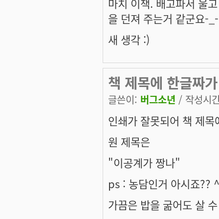
마치 이책. 배고파서 울고
을 던져 주는거 같군요-_-
새 생각 :)
책 제목에 한글짜가 
글쓴이:
버그소년
/ 작성시간: 
인쇄가 잘못되어 책 제목
원 제목은
"이공계가 짱나"
ps : 농담인거 아시죠?? ^
가끔은 밥을 굶어도 살 수