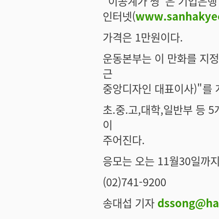
"이공계가 짱"은 기업은
인터넷(
www.sanhakye
가격은 1만원이다.
운동본부는 이 만화를 지
근
중앙디자인 대표이사)"를 
초.중.고,대학,일반부 등 
이
주어진다.
응모는 오는 11월30일까지
(02)741-9200
송대섭 기자
dssong@ha