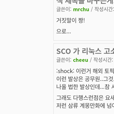
책 제목을 바꾸는게.
글쓴이:
mrchu
/ 작성시간: 
거짓말이 짱!
으로...
SCO 가 리눅스 
글쓴이:
cheeu
/ 작성시간: 토
:shock: 이런거 해외
이런 발상은 공무원..그것
나올 법한 발상인데...참
그래도 다행스런점은 요새
저런 삼류 계몽만화에 넘어