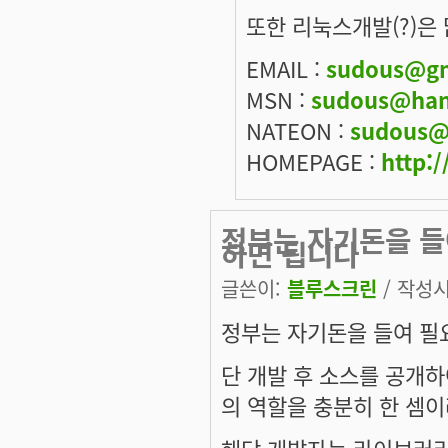
또한 리눅스개발(?)은
EMAIL :
sudous@gm
MSN :
sudous@han
NATEON :
sudous@
HOMEPAGE :
http:/
정부는 자기돈을 
하면 됩니다
글쓴이:
블루스크린
/ 작성시간
정부는 자기돈을 들여 필
단 개발 후 소스를 공개하여
의 역할을 충분히 한 셈
해당 개발자는 라이브러리