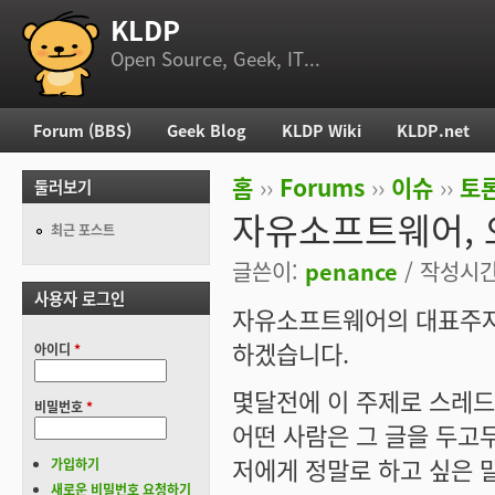
KLDP
부 메뉴
Open Source, Geek, IT...
Forum (BBS)
Geek Blog
KLDP Wiki
KLDP.net
주 메뉴
홈
››
Forums
››
이슈
››
토론
둘러보기
현재 위치
자유소프트웨어, 
최근 포스트
글쓴이:
penance
/ 작성시간:
사용자 로그인
자유소프트웨어의 대표주자
하겠습니다.
아이디
*
몇달전에 이 주제로 스레
비밀번호
*
어떤 사람은 그 글을 두고
저에게 정말로 하고 싶은 
가입하기
새로운 비밀번호 요청하기