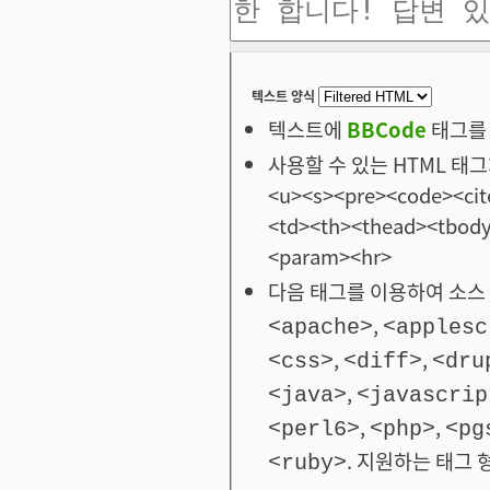
텍스트 양식
텍스트에
BBCode
태그를 
사용할 수 있는 HTML 태그: <
<u><s><pre><code><cit
<td><th><thead><tbod
<param><hr>
다음 태그를 이용하여 소스 
,
<apache>
<applesc
,
,
<css>
<diff>
<dru
,
<java>
<javascrip
,
,
<perl6>
<php>
<pg
. 지원하는 태그 
<ruby>