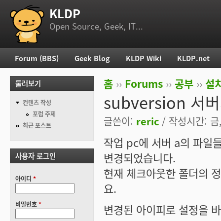
KLDP
부 메뉴
Open Source, Geek, IT...
Forum (BBS)
Geek Blog
KLDP Wiki
KLDP.net
주 메뉴
홈
››
Forums
››
공부
››
설치
둘러보기
현재 위치
subversion 서
컨텐츠 작성
포럼 주제
글쓴이:
reric
/ 작성시간: 금, 
최근 포스트
작업 pc에 서버 a의 파
변경되었습니다.
사용자 로그인
현재 체크아웃한 폴더의 
아이디
*
요.
비밀번호
*
변경된 아이피로 설정을 