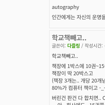
autography
인간에게는 자신의 운명을
학교책빼고..
글쓴이:
다즐링
/ 작성시간: 목
학교책빼고..
책장에 1박스에 10권~1
책장이 딱 20박스고
(책장 3개는.. 개당 20
80%가 컴퓨터 책이고 -_-
버린건 판건 다 합치면.. O
... 아.. 회사에도.. 15