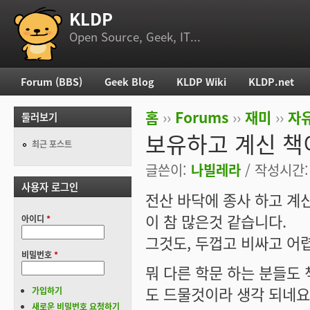
KLDP
부 메뉴
Open Source, Geek, IT...
Forum (BBS)
Geek Blog
KLDP Wiki
KLDP.net
주 메뉴
홈
››
Forums
››
재미
››
자
둘러보기
현재 위치
보유하고 계신 책
최근 포스트
글쓴이:
나빌레라
/ 작성시간: 수
사용자 로그인
전산 바닥에 종사 하고 계
이 참 많은것 같습니다.
아이디
*
그것도, 두껍고 비싸고 어렵고
비밀번호
*
뭐 다른 학문 하는 분들도 
도 드물것이라 생각 되네요
가입하기
새로운 비밀번호 요청하기