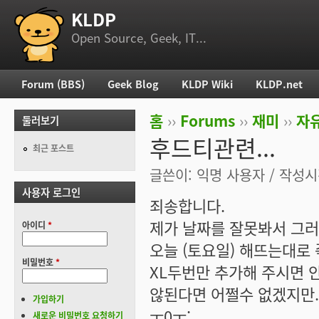
KLDP
부 메뉴
Open Source, Geek, IT...
Forum (BBS)
Geek Blog
KLDP Wiki
KLDP.net
주 메뉴
홈
››
Forums
››
재미
››
자
둘러보기
현재 위치
후드티관련...
최근 포스트
글쓴이:
익명 사용자
/ 작성시간
사용자 로그인
죄송합니다.
제가 날짜를 잘못봐서 그러
아이디
*
오늘 (토요일) 해뜨는대로 
비밀번호
*
XL두번만 추가해 주시면 
않된다면 어쩔수 없겠지만.
가입하기
ㅜ0ㅜ;
새로운 비밀번호 요청하기