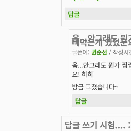
답글
음...안그래도 
빼먹은게 있었군
글쓴이:
권순선
/ 작성시간:
음...안그래도 뭔가 
요! 하하
방금 고쳤습니다~
답글
답글 쓰기 시험.... :