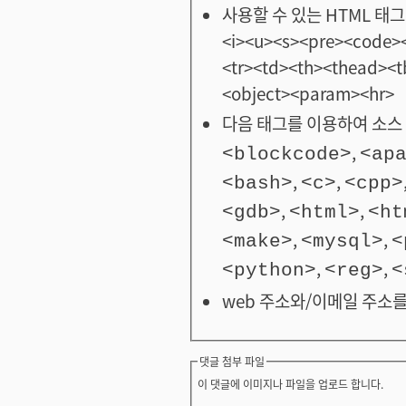
사용할 수 있는 HTML 태그: <
<i><u><s><pre><code><
<tr><td><th><thead>
<object><param><hr>
다음 태그를 이용하여 소스 
,
<blockcode>
<ap
,
,
<bash>
<c>
<cpp>
,
,
<gdb>
<html>
<ht
,
,
<make>
<mysql>
<
,
,
<python>
<reg>
<
web 주소와/이메일 주소를
댓글 첨부 파일
이 댓글에 이미지나 파일을 업로드 합니다.