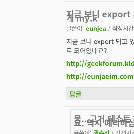
지금 보니 expor
게 my.k
글쓴이:
eunjea
/ 작성시간: 
지금 보니 export 되고 
로 되어있네요?
http://geekforum.kl
http://eunjaeim.com
답글
음...그거 테스
요. 역시 예리하
글쓴이:
권순선
/ 작성시간: