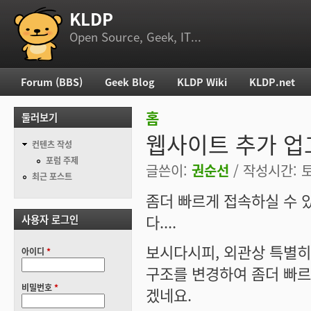
KLDP
부 메뉴
Open Source, Geek, IT...
Forum (BBS)
Geek Blog
KLDP Wiki
KLDP.net
주 메뉴
홈
둘러보기
현재 위치
웹사이트 추가 
컨텐츠 작성
포럼 주제
글쓴이:
권순선
/ 작성시간: 토,
최근 포스트
좀더 빠르게 접속하실 수
다....
사용자 로그인
보시다시피, 외관상 특별히 
아이디
*
구조를 변경하여 좀더 빠
비밀번호
*
겠네요.