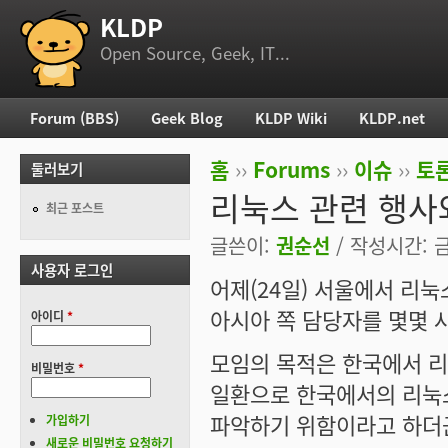
KLDP
부 메뉴
Open Source, Geek, IT...
Forum (BBS)
Geek Blog
KLDP Wiki
KLDP.net
주 메뉴
홈
››
Forums
››
이슈
››
토론
둘러보기
현재 위치
리눅스 관련 행사와
최근 포스트
글쓴이:
권순선
/ 작성시간: 금,
사용자 로그인
어제(24일) 서울에서 리
아시아 쪽 담당자를 몇몇 
아이디
*
모임의 목적은 한국에서 
비밀번호
*
일환으로 한국에서의 리눅
파악하기 위함이라고 하더
가입하기
새로운 비밀번호 요청하기