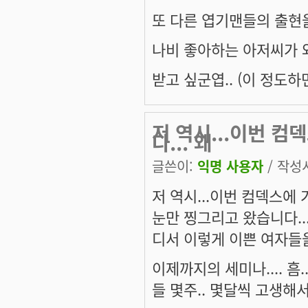
또 다른 엽기맨들의 출현
나비 좋아하는 아저씨가 와
받고 싶군엽.. (이 정도하
저 역시...이번 컴
다... 왜
글쓴이:
익명 사용자
/ 작성시
저 역시...이번 컴덱스에 가서
눈만 찡그리고 왔습니다..
디서 이렇게 이쁜 여자들을
이제까지의 세미나.... 흠.
들 몇주.. 몇달씩 고생해