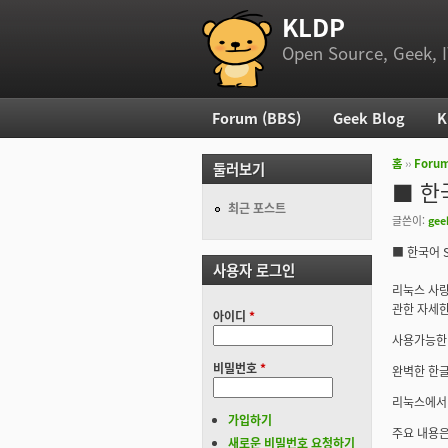
KLDP
부 메뉴
Open Source, Geek, I
Forum (BBS)
Geek Blog
K
주 메뉴
홈
››
Foru
둘러보기
현재 위
■ 한국
최근 포스트
글쓴이:
gee
■ 한국어 S
사용자 로그인
리눅스 사랑
관한 자세한
아이디
*
사용가능한 
비밀번호
*
완벽한 한글
리눅스에서 
가입하기
주요 내용은
새로운 비밀번호 요청하기