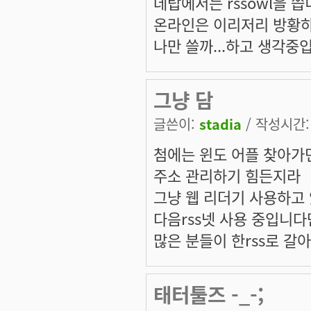
데탑에서는 rssowl을 씁
온라인은 이리저리 방황하
나만 쓸까...하고 생각중입
그냥 담
글쓴이:
stadia
/ 작성시간: 수
첨에는 윈도 어플 찾아가
주소 관리하기 힘든지라
그냥 웹 리더기 사용하고
다음rss넷 사용 중입니다
많은 분들이 한rss로 갈
태터툴즈 -_-;