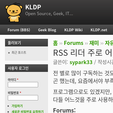
KLDP
부 메뉴
Open Source, Geek, IT...
Forum (BBS)
Geek Blog
KLDP Wiki
KLDP.net
주 메뉴
홈
››
Forums
››
재미
››
자
둘러보기
현재 위치
RSS 리더 주로
최근 포스트
글쓴이:
sypark33
/ 작성시간:
사용자 로그인
전 별로 많이 구독하는 것
곤 했는데, 요즘에서야 부
아이디
*
프로그램으로도 있겠지만,
비밀번호
*
다들 어느것을 주로 사용
가입하기
Forums:
새로운 비밀번호 요청하기