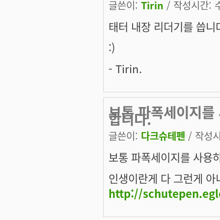
글쓴이:
Tirin
/ 작성시간: 수,
태터 내장 리더기를 씁니
:)
- Tirin.
보통 파폭세이지를
합니다.
글쓴이:
다크슈테펜
/ 작성시간
보통 파폭세이지를 사용하
인생이란게 다 그런게 아니겠
http://schutepen.eg