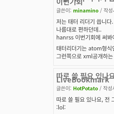
이번기회
글쓴이:
minamino
/ 작성시
저는 태터 리더기 씁니다.
나름대로 편하던데..
hanrss 이번기회에 써봐
태터리더기는 atom형식인
그런쪽으로 xml공개하는 
따로 쓸 필요 있나요,
LiveBookmark
글쓴이:
HotPotato
/ 작성시
따로 쓸 필요 있나요, 전 그
:lol: