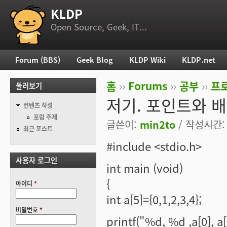
KLDP
부 메뉴
Open Source, Geek, IT...
Forum (BBS)
Geek Blog
KLDP Wiki
KLDP.net
주 메뉴
홈
››
Forums
››
공부
››
프로
둘러보기
현재 위치
저기. 포인트와 배
컨텐츠 작성
포럼 주제
글쓴이:
min2to
/ 작성시간: 토
최근 포스트
#include <stdio.h>
사용자 로그인
int main (void)
{
아이디
*
int a[5]={0,1,2,3,4};
비밀번호
*
printf("%d, %d ,a[0],