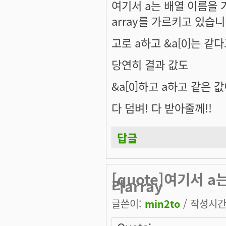
여기서 a는 배열 이름을
array를 가르키고 있습니
고로 a하고 &a[0]는 같다
당연히 결과 값도
&a[0]하고 a하고 같은 
다 덤벼! 다 받아줄께!!
답글
[quote]여기서 
라array
글쓴이:
min2to
/ 작성시간: 