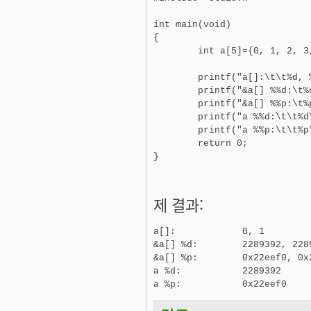
int main(void)

{

	int a[5]={0, 1, 2, 3, 4};

	printf("a[]:\t\t%d, %d\n", a[0], a[1]);

	printf("&a[] %%d:\t%d, %d\n", &a[0], &a[1]);

	printf("&a[] %%p:\t%p, %p\n", &a[0], &a[1]);

	printf("a %%d:\t\t%d\n", a);

	printf("a %%p:\t\t%p\n", a);

	return 0;

}
제 결과:
a[]:		0, 1

&a[] %d:	2289392, 2289396

&a[] %p:	0x22eef0, 0x22eef4

a %d:		2289392

a %p:		0x22eef0