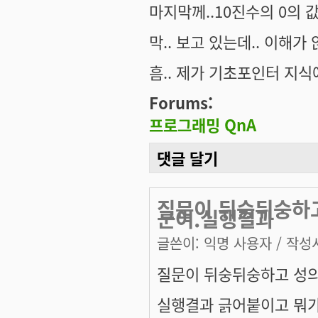
마지막께..10진수의 0의 
막.. 보고 있는데.. 이해가 
흠.. 제가 기초포인터 지식
Forums:
프로그래밍 QnA
댓글 달기
질문이 뒤숭뒤숭하고
군여.실행결과
글쓴이:
익명 사용자
/ 작성시
질문이 뒤숭뒤숭하고 성의가
실행결과 긁어붙이고 뭐가