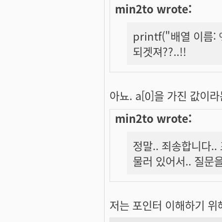
min2to wrote:
printf("배열 이름:
되겟져??..!!
아뇨. a[0]을 가진 값이라
min2to wrote:
정말.. 죄송합니다..
물러 있어서.. 질문을.
저는 포인터 이해하기 위