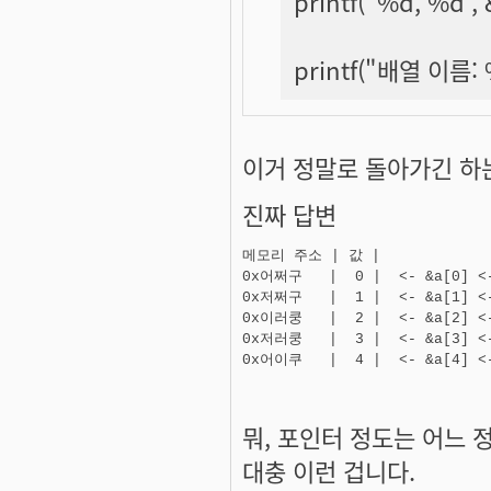
printf("%d, %d 
printf("배열 이름:
이거 정말로 돌아가긴 하는
진짜 답변
메모리 주소 | 값 |

0x어쩌구   |  0 |  <- &a[0] <-
0x저쩌구   |  1 |  <- &a[1] <-
0x이러쿵   |  2 |  <- &a[2] <-
0x저러쿵   |  3 |  <- &a[3] <-
뭐,
포인터 정도는 어느 
대충 이런 겁니다.