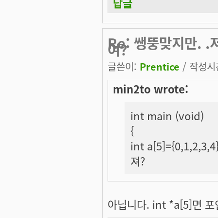
답글
Re: 쌩뚱맞지만.
여?
글쓴이:
Prentice
/ 작성시간:
min2to wrote:
int main (void)
{
int a[5]={0,1,2,3
져?
아닙니다. int *a[5]면