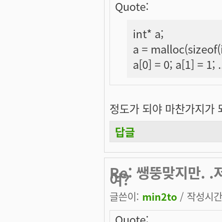
Quote:
int* a;
a = malloc(sizeof(i
a[0] = 0; a[1] = 1; .
정도가 되야 마찬가지가 
답글
Re: 쌩뚱맞지만.
여?
글쓴이:
min2to
/ 작성시간: 
Quote: