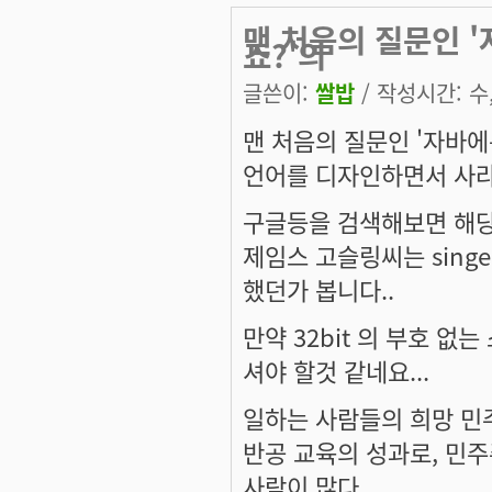
맨 처음의 질문인 '자
죠?'의
글쓴이:
쌀밥
/ 작성시간: 수, 
맨 처음의 질문인 '자바
언어를 디자인하면서 사라
구글등을 검색해보면 해당
제임스 고슬링씨는 singe
했던가 봅니다..
만약 32bit 의 부호 없
셔야 할것 같네요...
일하는 사람들의 희망 민
반공 교육의 성과로, 민
사람이 많다.