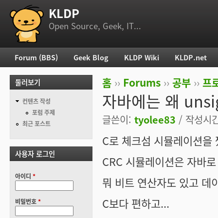
KLDP
부 메뉴
Open Source, Geek, IT...
Forum (BBS)
Geek Blog
KLDP Wiki
KLDP.net
주 메뉴
홈
››
Forums
››
공부
››
프로
둘러보기
현재 위치
자바에는 왜 unsi
컨텐츠 작성
포럼 주제
글쓴이:
tyolee83
/ 작성시간:
최근 포스트
C로 체크섬 시뮬레이션을
사용자 로그인
CRC 시뮬레이션은 자바로
아이디
*
뭐 비트 연산자도 있고 데
C보다 편하고...
비밀번호
*