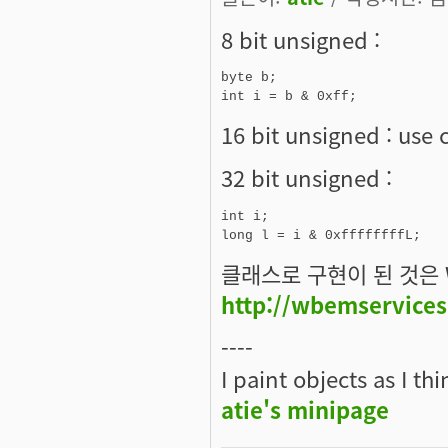
8 bit unsigned :
byte b;

16 bit unsigned : use 
32 bit unsigned :
int i;

클래스로 구현이 된 것은 W
http://wbemservices
----
I paint objects as I th
atie's minipage