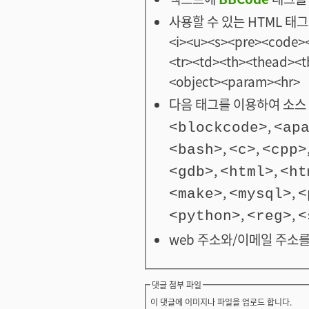
사용할 수 있는 HTML 태그: <
<i><u><s><pre><code><
<tr><td><th><thead>
<object><param><hr>
다음 태그를 이용하여 소스 
,
<blockcode>
<ap
,
,
<bash>
<c>
<cpp>
,
,
<gdb>
<html>
<ht
,
,
<make>
<mysql>
<
,
,
<python>
<reg>
<
web 주소와/이메일 주소를
댓글 첨부 파일
이 댓글에 이미지나 파일을 업로드 합니다.