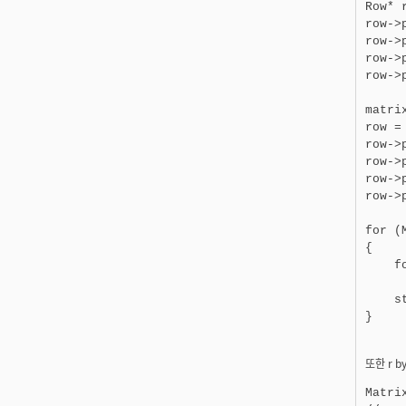
Row* 
row->
row->
row->
row->
matri
row =
row->
row->
row->
row->
for (
{

    f
     
    s
} 
또한 r 
Matri