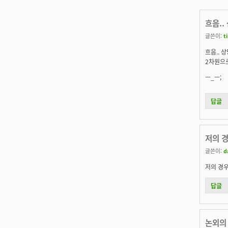
흐음.
글쓴이:
t
흐음.. 
2차원으로
ㅡ_ㅡ;
답글
저의 경
글쓴이:
d
저의 경우
답글
논외의 