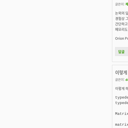
글쓴이:
논외의 답변
경험상 그
간단하고
메모리도 
Orion Pr
답글
이렇게 
글쓴이:
d
이렇게 하
typed
typed
Matrix
matri