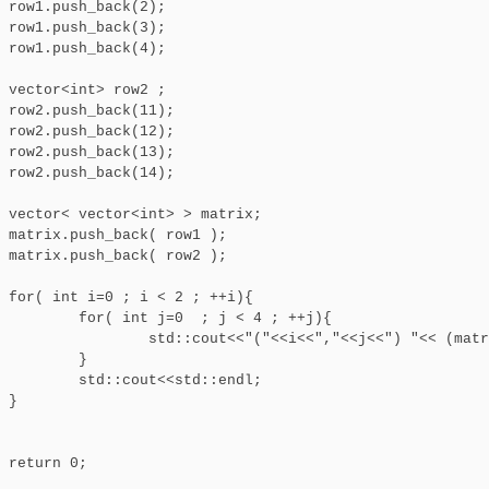
);

);

);

 ;

);

);

);

);

ix;

 );

 );

i){

  ; j < 4 ; ++j){

<<i<<","<<j<<") "<< (matrix[i][j]) <<" " ; 

	}

t<<std::endl;	



;
