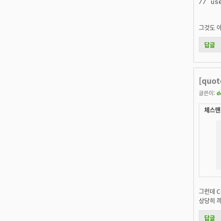
그것도 
답글
[quo
글쓴이:
d
체스맨 
그런데 
상당히 까
답글