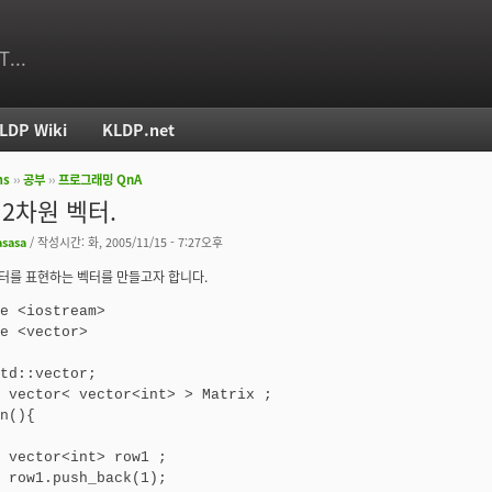
T...
LDP Wiki
KLDP.net
ms
››
공부
››
프로그래밍 QnA
치
] 2차원 벡터.
asasa
/ 작성시간: 화, 2005/11/15 - 7:27오후
터를 표현하는 벡터를 만들고자 합니다.
e <iostream>

e <vector>

td::vector;

 vector< vector<int> > Matrix ;

n(){

 ;

);
