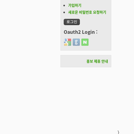
	row1.push_back(2
가입하기
	row1.push_back(3
새로운 비밀번호 요청하기
	row1.push_back(4
	vector<int> row2
	row2.push_back(11
Oauth2 Login :
	row2.push_back(12
Login with Google
Login with GitHub
Login with Naver
	row2.push_back(13
	row2.push_back(14
	vector< vector<int> > matr
홍보 제휴 안내
	matrix.push_back( row1
	matrix.push_back( row2
	for( int i=0 ; i < 2 ; ++
		for( int j=0
			std::cout<<"("
	
		std::cou
	}
	return 0
}
