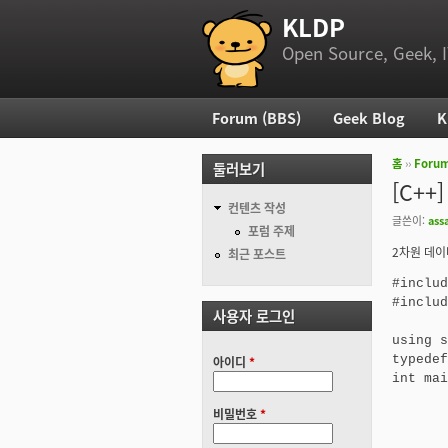
KLDP
부 메뉴
Open Source, Geek, I
Forum (BBS)
Geek Blog
K
주 메뉴
홈
››
Foru
둘러보기
현재 위
[C++
컨텐츠 작성
글쓴이:
ass
포럼 주제
2차원 데이
최근 포스트
#includ
#includ
사용자 로그인
using s
typedef
아이디
*
int mai
비밀번호
*
	vector<int> row1
	row1.push_back(1