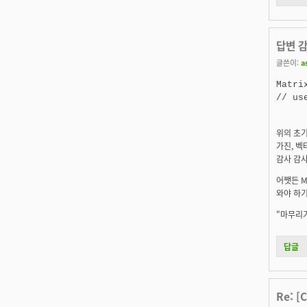
답변 
글쓴이:
a
Matri
위의 초기
가진, 벡
감사 감사
어쨋든 Ma
와야 하기
"마무리가
답글
Re: [