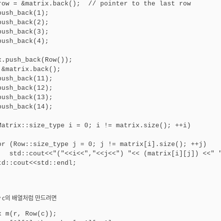
row = &matrix.back();  // pointer to the last row

push_back(1); 

push_back(2); 

push_back(3); 

push_back(4); 

x.push_back(Row());

 &matrix.back();

push_back(11); 

push_back(12); 

push_back(13); 

push_back(14); 

Matrix::size_type i = 0; i != matrix.size(); ++i)

or (Row::size_type j = 0; j != matrix[i].size(); ++j)

   std::cout<<"("<<i<<","<<j<<") "<< (matrix[i][j]) <<" "
td::cout<<std::endl;    

by c의 배열처럼 만드려면
x m(r, Row(c));
