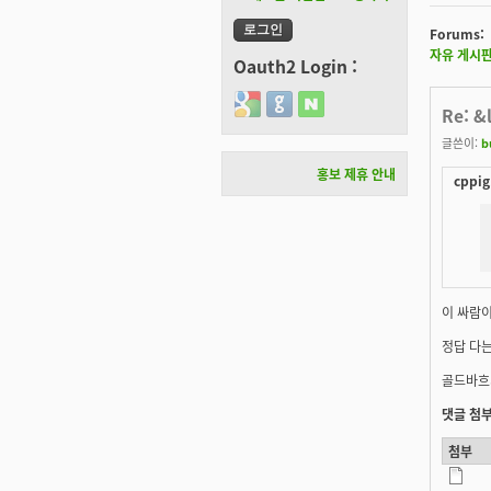
Forums:
자유 게시
Oauth2 Login :
Login with Google
Login with GitHub
Login with Naver
Re: 
글쓴이:
b
홍보 제휴 안내
cppig
이 싸람이
정답 다는
골드바흐가
댓글 첨부
첨부