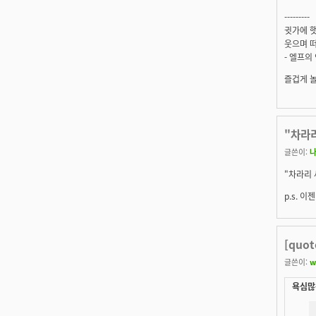
---------
귓가에 햇
웃으며 떠
- 엘프의
즐겁게 
"차라리
글쓴이:
"차라리 
p.s. 
[quo
글쓴이:
w
욕심많은