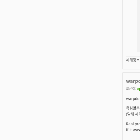
세계정복할
warp
글쓴이:
c
warpd
욕심많은
!말해 세
Real pr
If it wa