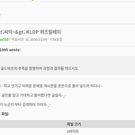
판
&lt;씨익~&gt; KLDP 퀴즈릴레이
us710
/ 작성시간: 금, 2005/11/04 - 7:56오전
1995 wrote:
골드바흐의 추측을 증명하여 과정과 결과를 적으시오.
~ 학교 안가고 어려운 문제로 게시판을 혼돈으로 몰아 넣으려 하다니~
 글인줄 알고 기대하고 들어왔다면 글설리-_-
 누군지 부터 검색하러 가야지-_-
 파일:
파일 크기
0바이트