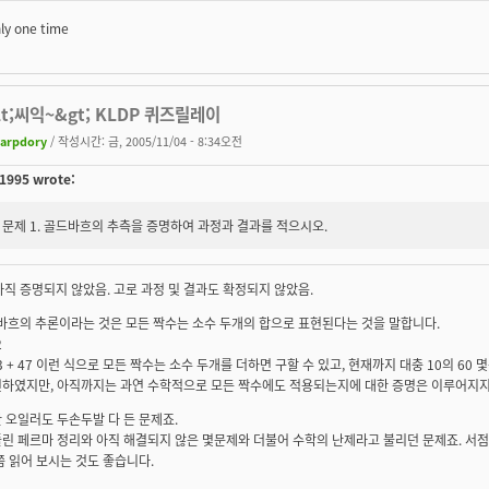
only one time
&lt;씨익~&gt; KLDP 퀴즈릴레이
arpdory
/ 작성시간: 금, 2005/11/04 - 8:34오전
1995 wrote:
문제 1. 골드바흐의 추측을 증명하여 과정과 결과를 적으시오.
 아직 증명되지 않았음. 고로 과정 및 결과도 확정되지 않았음.
드바흐의 추론이라는 것은 모든 짝수는 소수 두개의 합으로 표현된다는 것을 말합니다.
2
 53 + 47 이런 식으로 모든 짝수는 소수 두개를 더하면 구할 수 있고, 현재까지 대충 10의 
인하였지만, 아직까지는 과연 수학적으로 모든 짝수에도 적용되는지에 대한 증명은 이루어지지
 오일러도 두손두발 다 든 문제죠.
린 페르마 정리와 아직 해결되지 않은 몇문제와 더불어 수학의 난제라고 불리던 문제죠. 서
쯤 읽어 보시는 것도 좋습니다.