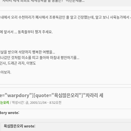
"차라리 세계 최최로 세계정복을 할 동물은?" 이런문제를...
국내에서 오리 수천마리가 폐사해서 조류독감인 줄 알고 긴장했는데, 알고 보니 사육농가에서 
 앞서서 ... 동족들부터 챙겨 주세요.
살을 받으며 석양까지 행복한 여행을...
나갔던 것처럼 미소를 띠고 돌아와 마침내 평안하기를...
 인사, 드래곤 라자, 이영도
놀아보자.
te="warpdory"][quote="욕심많은오리"]"차라리 세
나는오리
/ 작성시간: 금, 2005/11/04 - 8:52오전
ory wrote:
욕심많은오리 wrote: