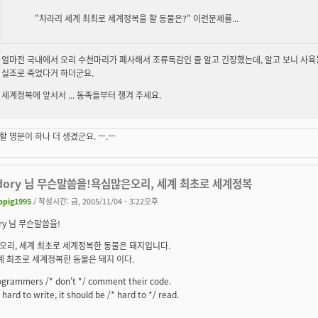
"차라리 세계 최최로 세계정복을 할 동물은?" 이런문제를...
얼마전 국내에서 오리 수천마리가 폐사해서 조류독감인 줄 알고 긴장했는데, 알고 보니 사육
실조로 죽었다거 하더군요.
세계정복에 앞서서 ... 동족들부터 챙겨 주세요.
 명분이 하나 더 생겼군요. ㅡ.ㅡ
dory 님 무슨말씀을!욕심많은오리, 세계 최초로 세계정복
ppig1995
/ 작성시간: 금, 2005/11/04 - 3:22오후
ory 님 무슨말씀을!
오리, 세계 최초로 세계정복한 동물은 돼지입니다.
계 최초로 세계정복한 동물은 돼지 이다.
ogrammers /* don't */ comment their code.
s hard to write, it should be /* hard to */ read.