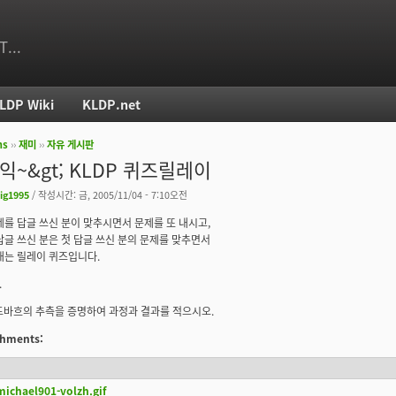
T...
LDP Wiki
KLDP.net
ms
››
재미
››
자유 게시판
치
씨익~&gt; KLDP 퀴즈릴레이
ig1995
/ 작성시간: 금, 2005/11/04 - 7:10오전
제를 답글 쓰신 분이 맞추시면서 문제를 또 내시고,
답글 쓰신 분은 첫 답글 쓰신 분의 문제를 맞추면서
내는 릴레이 퀴즈입니다.
.
골드바흐의 추측을 증명하여 과정과 결과를 적으시오.
achments:
ichael901-volzh.gif