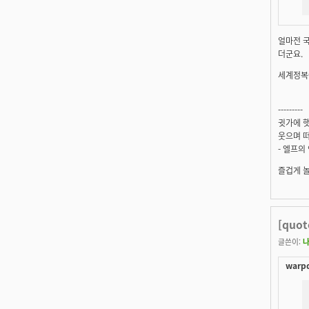
얼마전 
더군요.
세계정복에
---------
귓가에 햇
웃으며 떠
- 엘프의
즐겁게 
[quo
글쓴이:
warpd