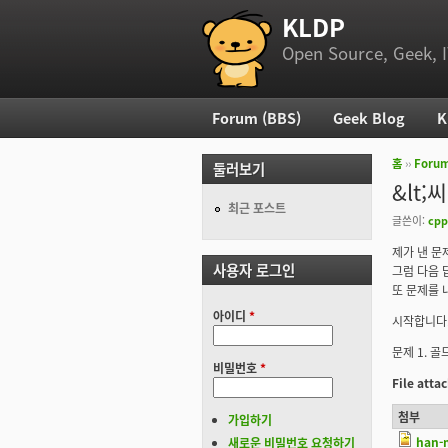
KLDP
부 메뉴
Open Source, Geek, I
Forum (BBS)
Geek Blog
K
주 메뉴
홈
››
Foru
둘러보기
현재 위
&lt;
최근 포스트
글쓴이:
cpp
제가 낸 문
사용자 로그인
그럼 다음 
또 문제를 
아이디
*
시작합니다
문제 1. 
비밀번호
*
File att
첨부
가입하기
han-m
새로운 비밀번호 요청하기