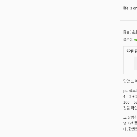
life is 
Re: 
글쓴이:
w
cppig
답안 1.
ps. 골
4 = 2 + 
100 =
것을 확
그 유명한
얼마전 풀
데, 한번