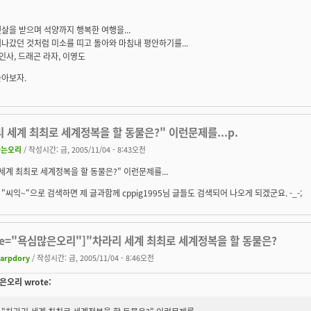
살을 받으며 석양까지 행복한 여행을...
나갔던 것처럼 미소를 띠고 돌아와 마침내 평안하기를...
 인사, 드래곤 라자, 이영도
놀아보자.
 세계 최최로 세계정복을 할 동물은?" 이런문제를...p.
나는오리
/ 작성시간: 금, 2005/11/04 - 8:43오전
세계 최최로 세계정복을 할 동물은?" 이런문제를...
이젠 "씨익~"으로 검색하면 제 글과함께 cppig1995님 글들도 검색되어 나오게 되겠군요. -_-;
te="욕심많은오리"]"차라리 세계 최최로 세계정복을 할 동물은?
arpdory
/ 작성시간: 금, 2005/11/04 - 8:46오전
오리 wrote: