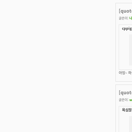
[quo
글쓴이:
cppig
아잉~ 
[quo
글쓴이:
w
욕심많은