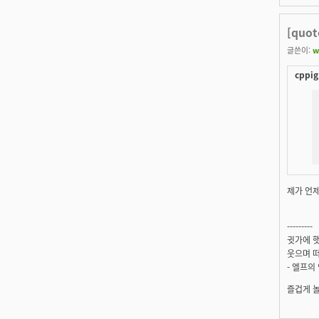
[quo
글쓴이:
w
cppig
제가 언제
---------
귓가에 햇
웃으며 떠
- 엘프의
즐겁게 