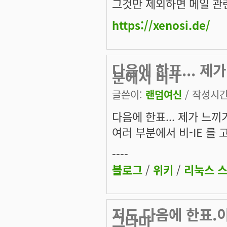
그것만 제외하면 메일 관
https://xenosi.de/
다음에 한표... 제
분에서 비-I
글쓴이:
랜덤여신
/ 작성시간: 
다음에 한표... 제가 느
여러 부분에서 비-IE 를
----
블로그
/
위키
/
리눅스 
저도 다음에 한표.
그나마