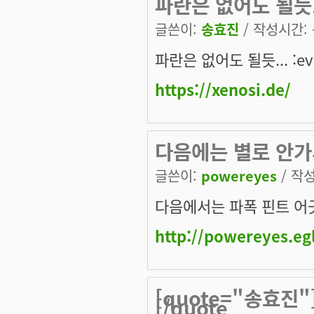
파란은 없어도 될듯...
글쓴이:
송효진
/ 작성시간: 목
파란은 없어도 될듯... :evi
https://xenosi.de/
다음에는 별로 안가
글쓴이:
powereyes
/ 작성
다음에서는 파폭 핀트 어
http://powereyes.eg
[quote="송효진"]
[/quote