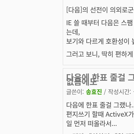
[다음]의 선전이 의외로군
IE 쓸 때부터 다음은 
는데,
보기와 다르게 호환성이 
그러고 보니, 딱히 편하게
다음에 한표 줄걸 그
없음에도
글쓴이:
송효진
/ 작성시간: 금
다음에 한표 줄걸 그랬나..
편지쓰기 할때 Active
일 먼저 떠올라서...