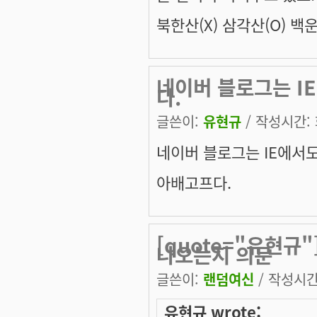
북한산(X) 삼각산(O) 백운
네이버 블로그는 I
다.
글쓴이:
유현규
/ 작성시간: 화
네이버 블로그는 IE에서도
아배고프다.
[quote="유현규
나오는지 의문
글쓴이:
랜덤여신
/ 작성시간: 
유현규 wrote: