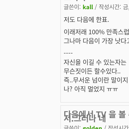
글쓴이:
kall
/ 작성시간: 금, 
저도 다음에 한표.
이래저래 100% 만족스럽
그나마 다음이 가장 낫다
----
자신을 이길 수 있는자는
무슨짓이든 할수있다..
즉..무서운 넘이란 말이지 ^
나? 아직 멀었지 ㅠㅠ
다음에서 TV 을 
서.그러나 네
글쓴이:
golden
/ 작성시간: 