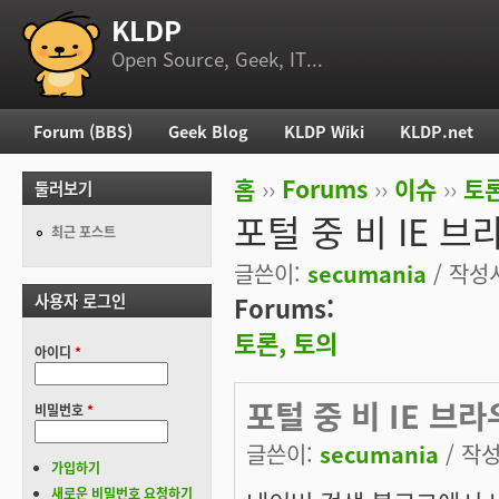
KLDP
부 메뉴
Open Source, Geek, IT...
Forum (BBS)
Geek Blog
KLDP Wiki
KLDP.net
주 메뉴
홈
››
Forums
››
이슈
››
토론
둘러보기
현재 위치
포털 중 비 IE 
최근 포스트
글쓴이:
secumania
/ 작성시
사용자 로그인
Forums:
토론, 토의
아이디
*
포털 중 비 IE 브
비밀번호
*
글쓴이:
secumania
/ 작성
가입하기
새로운 비밀번호 요청하기