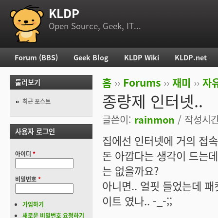
KLDP
부 메뉴
Open Source, Geek, IT...
Forum (BBS)
Geek Blog
KLDP Wiki
KLDP.net
주 메뉴
홈
››
Forums
››
재미
››
자
둘러보기
현재 위치
종량제 인터넷..
최근 포스트
글쓴이:
rainmon
/ 작성시간: 
사용자 로그인
집에선 인터넷에 거의 접속
돈 아깝다는 생각이 드는
아이디
*
는 없을까요?
비밀번호
*
아니면.. 얼핏 들었는데 패
이트 였나.. -_-;;
가입하기
새로운 비밀번호 요청하기