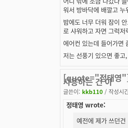
어디 밖에 조금 나갔다 들
워서 방바닥에 배깔고 누
밤에도 너무 더워 잠이 안
로 샤워하고 자면 그럭저
에어컨 있는데 들어가면 
저는 선풍기 있으면 좋고
[quote="정태영
사용하는 건 아
글쓴이:
kkb110
/ 작성시간:
정태영 wrote:
예전에 제가 쓰던건 