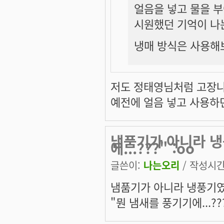
얼음을 넣고 물을 부
시원했던 기억이 나는
냉매 방식은 사용해
저도 정태영님처럼 고장나
예전에 얼음 넣고 사용하
냄품기가 아니라 냉
에...???" :oo
글쓴이:
나는오리
/ 작성시간: 
냄품기가 아니라 냉풍기였
"뭔 냄새를 풍기기에...???"