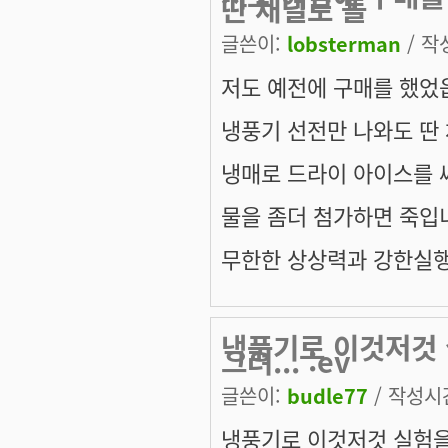
딴 채널로 돌
글쓴이:
lobsterman
/ 작성
저도 예전에 구매를 했었
냉풍기 선전만 나와도 딴
냉매로 드라이 아이스를
물을 좀더 첨가하면 죽입
무한한 상상력과 강한실행
냉풍기로 이것저것 
그려... :ev
글쓴이:
budle77
/ 작성시간:
냉풍기로 이것저것 실험을