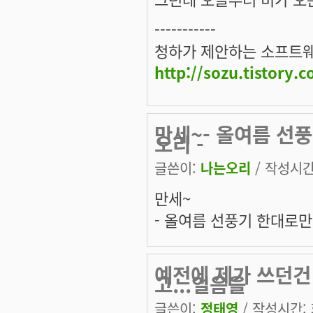
-----------
청하가 제안하는 소프트웨
http://sozu.tistory.
만세~- 올여름 선
오리 -
글쓴이:
나는오리
/ 작성시간: 
만세~
- 올여름 선풍기 한대로만
예전에 제가 쓰던건
고...얼음을
글쓴이:
정태영
/ 작성시간: 화