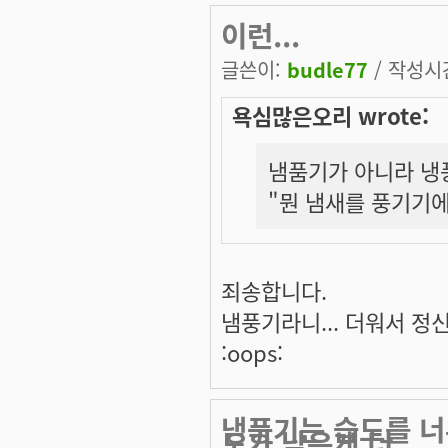
이런...
글쓴이:
budle77
/ 작성시간:
욕심많은오리 wrote:
냄품기가 아니라 냉
"뭔 냄새를 풍기기에...
죄송합니다.
냄풍기라니... 더워서 정
:oops:
냉풍기는 습도를 너
도가 낮은게 더