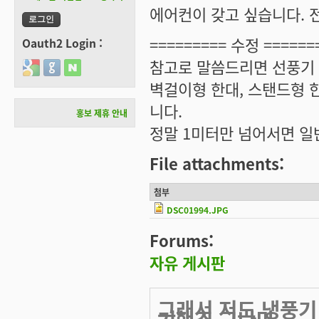
에어컨이 갖고 싶습니다. 전기
========= 수정 ======
Oauth2 Login :
참고로 말씀드리면 선풍기 
Login with Google
Login with GitHub
Login with Naver
벽걸이형 한대, 스탠드형 
니다.
홍보 제휴 안내
정말 1미터만 넘어서면 일
File attachments:
첨부
DSC01994.JPG
Forums:
자유 게시판
그래서 저도 냉풍기
기했죠.그나마