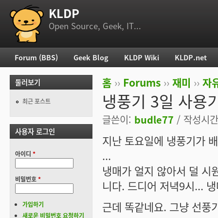
KLDP
부 메뉴
Open Source, Geek, IT...
Forum (BBS)
Geek Blog
KLDP Wiki
KLDP.net
주 메뉴
홈
››
Forums
››
재미
››
자
둘러보기
현재 위치
냉풍기 3일 사용
최근 포스트
글쓴이:
budle77
/ 작성시간: 
사용자 로그인
지난 토요일에 냉풍기가 배
...
아이디
*
냉매가 얼지 않아서 덜 시
비밀번호
*
니다. 드디어 저녁9시... 
근데 똑같네요. 그냥 선풍기보
가입하기
새로운 비밀번호 요청하기