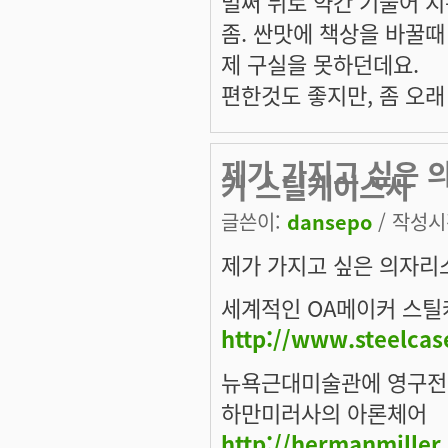
벌써 뒤로 약간 기울어 지
좀. 싼맛에 책상을 바꿀때
제 구실을 못하던데요.
편한것도 좋지만, 좀 오래
제가 가지고 싶은 
커 스틸케이스사
글쓴이:
dansepo
/ 작성시간
제가 가지고 싶은 의자리
세계적인 OA메이커 스틸
http://www.steelcas
뉴욕근대미술관에 영구전
하만미러사의 아론체어
http://hermanmiller