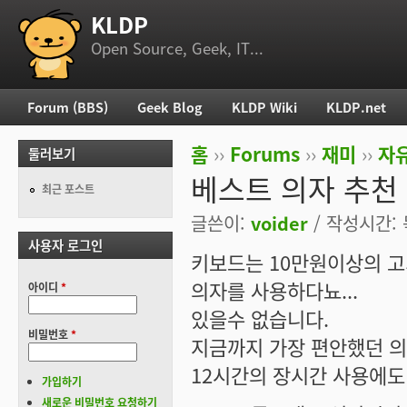
KLDP
부 메뉴
Open Source, Geek, IT...
Forum (BBS)
Geek Blog
KLDP Wiki
KLDP.net
주 메뉴
홈
››
Forums
››
재미
››
자
둘러보기
현재 위치
베스트 의자 추천
최근 포스트
글쓴이:
voider
/ 작성시간: 목
사용자 로그인
키보드는 10만원이상의 고
의자를 사용하다뇨...
아이디
*
있을수 없습니다.
비밀번호
*
지금까지 가장 편안했던 
12시간의 장시간 사용에도 
가입하기
새로운 비밀번호 요청하기