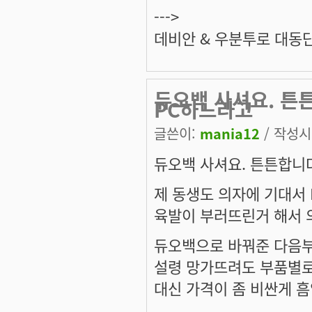
--->
데비안 & 우분투로 대동
듀오백 사셔요. 튼
PC하느라고
글쓴이:
mania12
/ 작성시간
듀오백 사셔요. 튼튼합니
제 동생도 의자에 기대서
육발이 부러뜨린거 해서 의
듀오백으로 바꿔준 다음부
설령 망가뜨려도 부품별로 
대신 가격이 좀 비싼게 흠