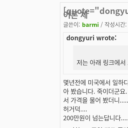
[quote="dong
어론 체
글쓴이:
barmi
/ 작성시간: 목
dongyuri wrote:
저는 아래 링크에서 
몇년전에 미국에서 일하다
아 봤습니다. 죽이더군요.
서 가격을 물어 봤더니....
허거덕....
200만원이 넘는답니다....