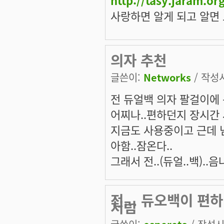
사랑하면 알게 되고 알면
의자 추천
글쓴이:
Networks
/ 작성시
전 듀얼백 의자 팔걸이에 
어찌나..편하던지 장시간
지금도 사용중이고 근데 
아함..잠온다..
그래서 전..(듀얼..백)..음
전... 듀오백이 편하
처럼