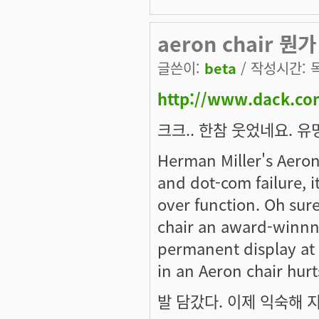
aeron chair 
글쓴이:
beta
/ 작성시간: 목,
http://www.dack.co
크크.. 한참 웃었네요. 
Herman Miller's Aeron
and dot-com failure, i
over function. Oh sure
chair an award-winnng
permanent display at 
in an Aeron chair hurts
발 담갔다. 이제 익숙해 