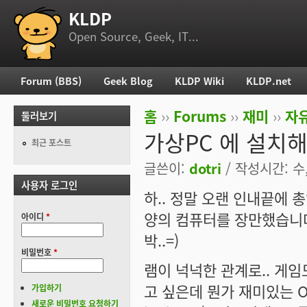
KLDP
부 메뉴
Open Source, Geek, IT...
Forum (BBS)
Geek Blog
KLDP Wiki
KLDP.net
주 메뉴
홈
››
Forums
››
재미
››
자
둘러보기
현재 위치
가상PC 에 설치해
최근 포스트
글쓴이:
dotri
/ 작성시간: 수, 
사용자 로그인
하.. 정말 오랜 인내끝에 
양의 컴퓨터를 장만했습니다
아이디
*
박..=)
비밀번호
*
램이 넉넉한 관계로.. 게임
고 싶은데 뭔가 재미있는 O
가입하기
새로운 비밀번호 요청하기