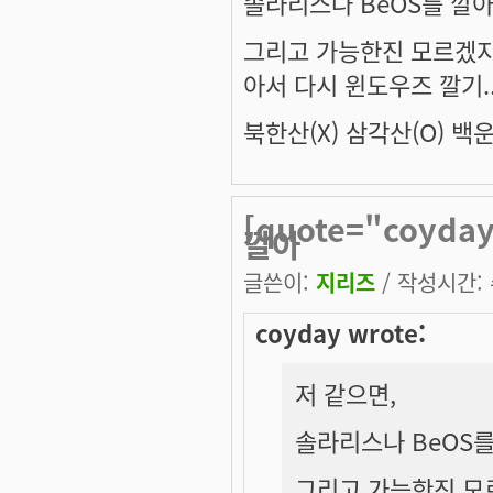
솔라리스나 BeOS를 깔
그리고 가능한진 모르겠지만
아서 다시 윈도우즈 깔기..
북한산(X) 삼각산(O) 백운
[quote="coyd
깔아
글쓴이:
지리즈
/ 작성시간: 수
coyday wrote:
저 같으면,
솔라리스나 BeOS
그리고 가능한진 모르