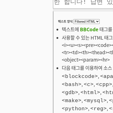
텍스트 양식
텍스트에
BBCode
태그를 
사용할 수 있는 HTML 태그: <
<i><u><s><pre><code><
<tr><td><th><thead>
<object><param><hr>
다음 태그를 이용하여 소스 
,
<blockcode>
<ap
,
,
<bash>
<c>
<cpp>
,
,
<gdb>
<html>
<ht
,
,
<make>
<mysql>
<
,
,
<python>
<reg>
<