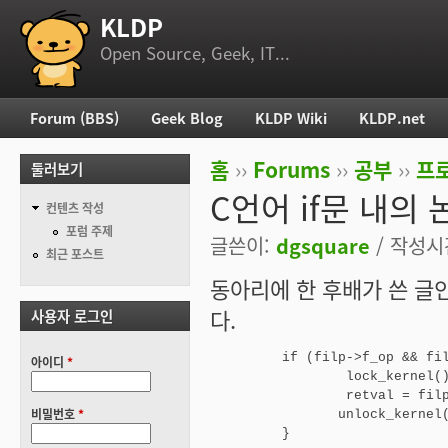
KLDP
부 메뉴
Open Source, Geek, IT...
Forum (BBS)
Geek Blog
KLDP Wiki
KLDP.net
주 메뉴
홈
››
Forums
››
공부
››
프로
둘러보기
현재 위치
C언어 if문 내의
컨텐츠 작성
포럼 주제
글쓴이:
dgsquare
/ 작성시간:
최근 포스트
동아리에 한 후배가 쓴 글
다.
사용자 로그인
         if (filp->f_op && fil
아이디
*
                 lock_kernel()
                 retval = filp
비밀번호
*
                unlock_kernel(
         }