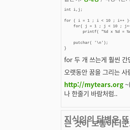
int i,j;

for ( i = 1 ; i < 10 ; i++ ){
    for( j = 1 ; j < 10 ; j++
        printf( "%d x %d = %
    putchar( '\n');

for 두 개 쓰는게 훨씬 간
오랫동안 꿈을 그리는 사람
http://mytears.org
~(
나 한줄기 바람처럼..
지식인의 답변은 또
는 것이 보통이더