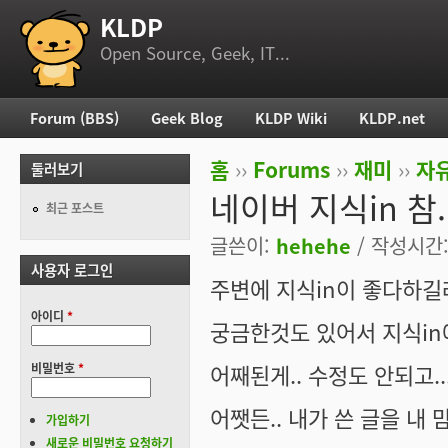
KLDP
부 메뉴
Open Source, Geek, IT...
Forum (BBS)
Geek Blog
KLDP Wiki
KLDP.net
주 메뉴
홈
››
Forums
››
재미
››
자
둘러보기
현재 위치
네이버 지식in 참.. 
최근 포스트
글쓴이:
hehehe
/ 작성시간: 
사용자 로그인
주변에 지식in이 좋다하길
아이디
*
궁금한것도 있어서 지식in에 
어째된게.. 수정도 안되고...
비밀번호
*
어쨋든.. 내가 쓴 글을 내
가입하기
새로운 비밀번호 요청하기