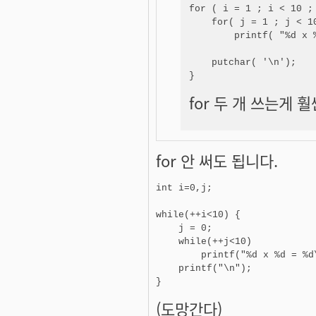
for ( i = 1 ; i < 10 ; 
    for( j = 1 ; j < 10
        printf( "%d x 
    putchar( '\n');

for 두 개 쓰는게 훨
for 안 써도 됩니다.
int i=0,j;

while(++i<10) {

    j = 0;

    while(++j<10)

        printf("%d x %d = %d\
    printf("\n");

}
(도망간다)