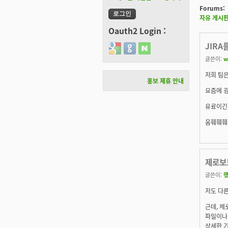
Forums:
자유 게시
Oauth2 Login :
JIRA
Login with Google
Login with GitHub
Login with Naver
글쓴이:
w
저희 팀은
홍보 제휴 안내
요즘에 굉
유료이긴 
움훼훼훼
제로보드
글쓴이:
저도 다른
근데, 
파일이나
상세한 