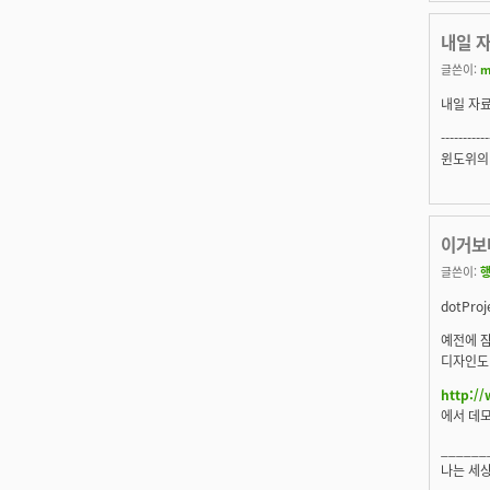
내일 자
글쓴이:
m
내일 자료
-----------
윈도위의
이거보다
글쓴이:
dotPro
예전에 잠
디자인도
http:/
에서 데모
______
나는 세상