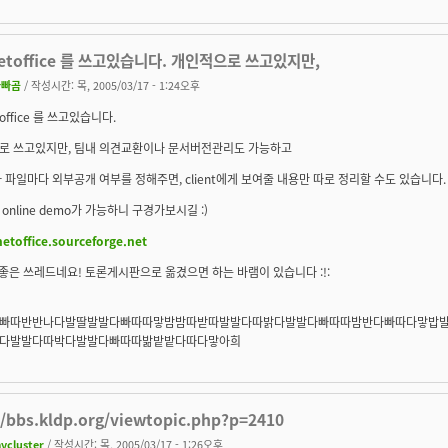
etoffice 를 쓰고있습니다. 개인적으로 쓰고있지만,
아빠곰
/ 작성시간: 목, 2005/03/17 - 1:24오후
office 를 쓰고있습니다.
로 쓰고있지만, 팀내 의견교환이나 문서버전관리도 가능하고
 파일마다 외부공개 여부를 정해주면, client에게 보여줄 내용만 따로 정리할 수도 있습니다.
online demo가 가능하니 구경가보시길 :)
netoffice.sourceforge.net
 좋은 쓰레드네요! 토론게시판으로 옮겼으면 하는 바램이 있습니다 :!:
빠따반반나다발딸발발다빠따따맣밤밤따받따발발다따밝다발발다빠따따밤반다빠따다맣밥
다발발다따박다발발다빠따따밞밭밭다따다맣아희
//bbs.kldp.org/viewtopic.php?p=2410
ycluster
/ 작성시간: 목, 2005/03/17 - 1:26오후