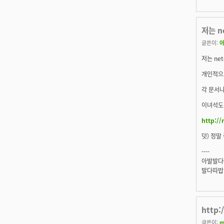
저는 n
글쓴이:
저는 net
개인적으
각 문서나
이녀석도 
http://
덧) 정말
----
아발발다
발다따밥
http:
글쓴이:
m