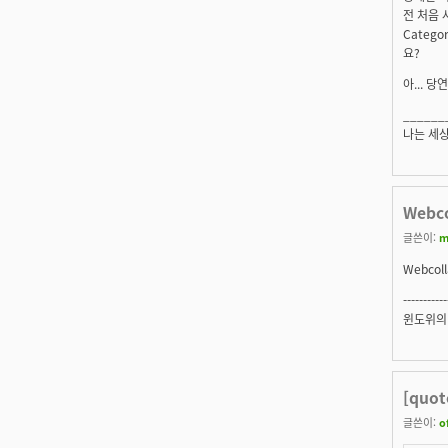
전 처음 
Categ
요?
아... 
______
나는 세상
Webc
글쓴이:
m
Webco
-----------
윈도위의
[quo
글쓴이:
o