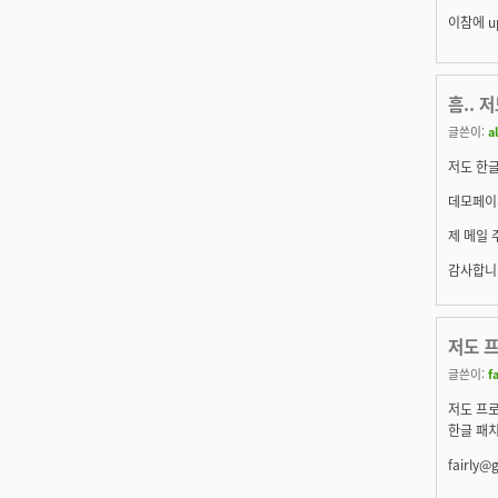
이참에 u
흠.. 
글쓴이:
a
저도 한글
데모페이지
제 메일 주
감사합니다
저도 프
글쓴이:
fa
저도 프로
한글 패
fairly