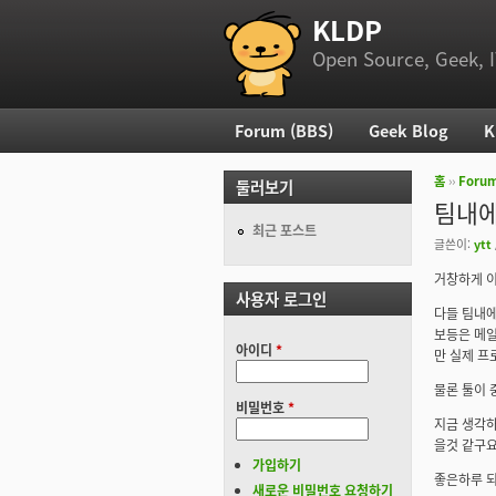
KLDP
부 메뉴
Open Source, Geek, I
Forum (BBS)
Geek Blog
K
주 메뉴
홈
››
Foru
둘러보기
현재 위
팀내에
최근 포스트
글쓴이:
ytt
거창하게 이
사용자 로그인
다들 팀내에
보등은 메일
아이디
*
만 실제 프
물론 툴이 
비밀번호
*
지금 생각하
을것 같구요
가입하기
좋은하루 
새로운 비밀번호 요청하기