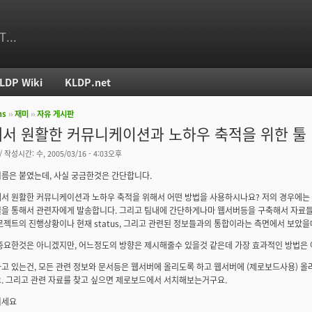
T...
LDP Wiki
KLDP.net
ms
››
재미
››
자유 게시판
치
서 원활한 커뮤니케이션과 노하우 축적을 위한 툴 
/ 작성시간: 수, 2005/03/16 - 4:03오후
름은 붙였는데, 사실 궁금한것은 간단합니다.
서 원활한 커뮤니케이션과 노하우 축적을 위해서 어떤 방법을 사용하시나요? 저의 경우에는
을 통해서 관련자에게 발송합니다. 그리고 팀내에 간단하게나마 웹서버등을 구축해서 자료들
로젝트의 진행상황이나 현재 status, 그리고 관련된 정보들과의 통합이라는 측면에서 보았을
중요한것은 아니겠지만, 어느정도의 방향은 제시해줄수 있을것 같은데 가장 효과적인 방법은
고 있는건, 모든 관련 정보와 문서등은 웹서버에 올리도록 하고 웹서버에 (제로보드사용) 올
. 그리고 관련 자료를 찾고 싶으면 제로보드에서 서치해보는거구요.
되세요