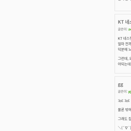
KT 네
글쓴이:
z
KT 네스
얼마 전까
덕분에 노
그런데, 
야되는데.
gg
글쓴이:
p
:lol: :lol:
물론 밖에
그래도 집
＼(´∇