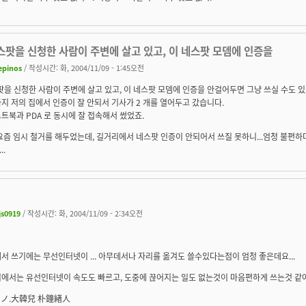
스팟을 신청한 사람이 주변에 살고 있고, 이 네스팟 모뎀에 인증을
epinos
/ 작성시간: 화, 2004/11/09 - 1:45오전
팟을 신청한 사람이 주변에 살고 있고, 이 네스팟 모뎀에 인증을 안걸어두면 그냥 쓰실 수도 있죠
지 저의 집에서 인증이 잘 안되서 기사가 2 개를 열어두고 갔습니다.
트북과 PDA 로 동시에 잘 접속해서 썼었죠.
요즘 임시 철거를 해두었는데, 길거리에서 네스팟 인증이 안되어서 쓰질 못하니...엄청 불편하더군
..
js0919
/ 작성시간: 화, 2004/11/09 - 2:34오전
서 쓰기에는 무선인터넷이 ... 아무데서나 자리를 옮겨도 쓸수있다는점이 엄청 좋은데요...
에서는 유선인터넷이 속도도 빠르고, 도중에 끊어지는 일도 없는것이 마음편하게 쓰는것 같아 좋
`)ノ.大韓兒 朴鐘緖人