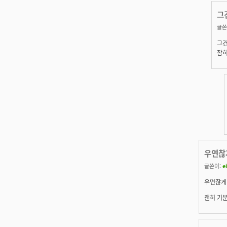
그
글쓴
그건
잠히
우연찮
글쓴이:
e
우연찮게 
괜히 기분