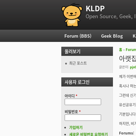
KLDP
부 메뉴
Open Source, Geek, I
Forum (BBS)
Geek Blog
K
주 메뉴
홈
››
Foru
둘러보기
현재 위
아랫집
최근 포스트
글쓴이:
pjs
제가 이번에
사용자 로그인
혹시나 하
그런데 신
아이디
*
유선공유기임
비밀번호
*
기분입니다..^
하지만, 비
가입하기
Forums:
새로운 비밀번호 요청하기