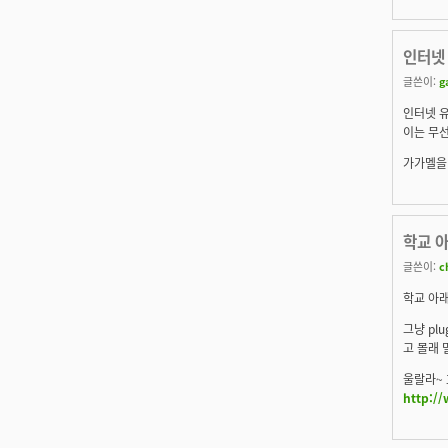
인터넷 
글쓴이:
g
인터넷 유
이는 무선
가가멜을 
학교 아
글쓴이:
c
학교 아래
그냥 pl
고 몰래 
울랄라~ 
http:/