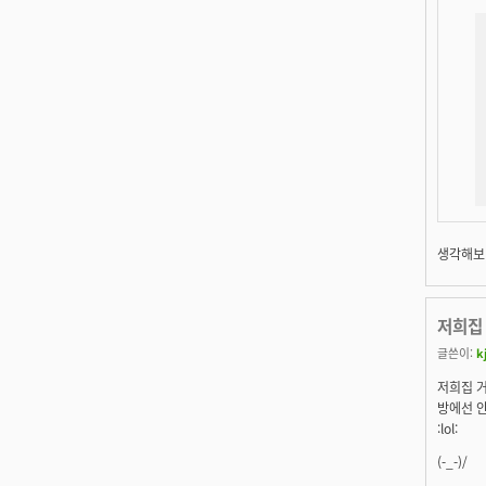
생각해보니
저희집 
글쓴이:
k
저희집 거
방에선 안
:lol:
(-_-)/