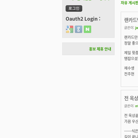
자유 게시
Oauth2 Login :
랜카드
글쓴이:
j
Login with Google
Login with GitHub
Login with Naver
랜카드만 
정말 좋
홍보 제휴 안내
제일 윗층
땡잡으셨
재수생
전주현
전 옥상
글쓴이:
n
전 옥상끝
가끔 우
------식은
길이 끝나