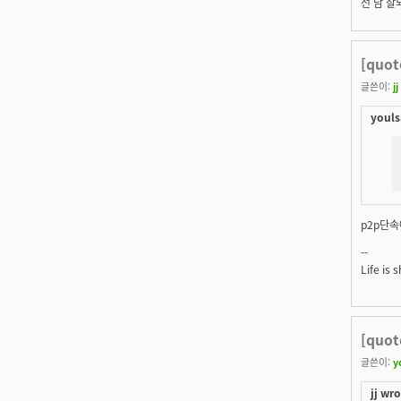
전 남 잘
[quo
글쓴이:
jj
youls
p2p단속
--
Life is 
[quo
글쓴이:
y
jj wro