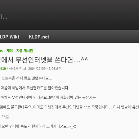
T...
LDP Wiki
KLDP.net
ms
››
재미
››
자유 게시판
치
에서 무선인터넷을 쓴다면....^^
0919
/ 작성시간: 화, 2004/11/09 - 1:06오전
 노트북을 산지 별로 않됐는데요....
는마음에 제방에서 무선랜카드를 달아봤습니다.
기하게도 무선인터넷이 되더군요..분명히 저희집에 있는 공유기는
에도 불구한데두요..아마도 아랫집에서 무선인터넷을 쓰는 모양입니다.....마치 옛날에 유
^;;;..
가오면 인터넷 속도가 현저하게 느려지더군요...-_-;;