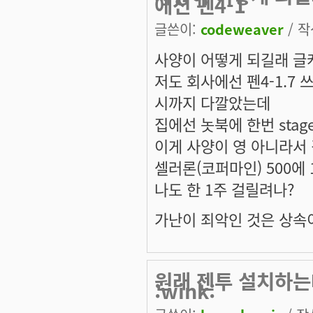
에선 펜4-1
글쓴이:
codeweaver
/ 작
사양이 어떻게 되길래 글케 
저도 회사에선 펜4-1.7 
시까지 다깔았는데
집에선 놋북에 한번 sta
이게 사양이 영 아니라서 겁납
셀러론(코퍼마인) 500에
나도 한 1주 걸릴려나?
가난이 죄악인 것은 상속
원래 젠투 설치하는
:wink: