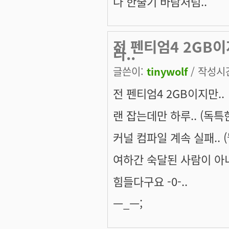
나 한줄기 바람처럼..
전 펜티엄4 2GB이
라..
글쓴이:
tinywolf
/ 작성시간:
전 펜티엄4 2GB이지만..
랜 잡는데만 하루.. (독특한
커널 컴파일 계속 실패.. (
여하간 숙달된 사람이 아니
힘들다구요 -0-..
ㅡ_ㅡ;