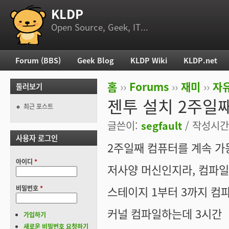
KLDP
부 메뉴
Open Source, Geek, IT...
Forum (BBS)
Geek Blog
KLDP Wiki
KLDP.net
주 메뉴
홈
››
Forums
››
재미
››
자
둘러보기
현재 위치
젠투 설치 2주일
최근 포스트
글쓴이:
segfault
/ 작성시간: 
사용자 로그인
2주일째 컴퓨터를 계속 가
아이디
*
저사양 머신인지라, 컴파일 
스테이지 1부터 3까지 컴
비밀번호
*
커널 컴파일하는데 3시간
가입하기
새로운 비밀번호 요청하기