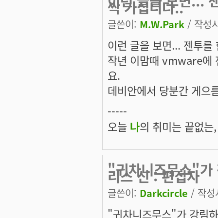
이런 글을 보면...
싹 가십니다..
글쓴이:
M.W.Park
/ 작성시간
이런 글을 보면... 젠투를
작년 이맘때 vmware에
요.
데비안에서 당분간 게으름
-----
오늘
나
의 취미는 끝없는,
"귀차니즈무스"가
리스 신 : 편집자
글쓴이:
Darkcircle
/ 작성시
"귀차니즈무스"가 강림