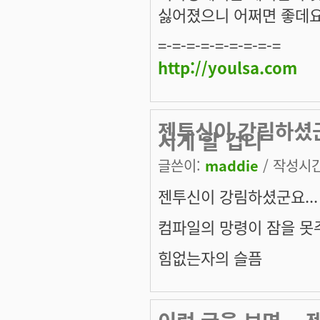
싫어졌으니 어쩌면 좋데요..
=-=-=-=-=-=-=-=-=
http://youlsa.com
젠투신이 강림하셨군
시게 할 겁니
글쓴이:
maddie
/ 작성시간:
젠투신이 강림하셨군요...
컴파일의 망령이 잠을 못
힘없는자의 슬픔