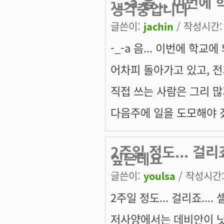
-_-a 음... 이
생각중입니다
글쓴이:
jachin
/ 작성시간: 금
-_-a 음... 이번에 학
어차피 돌아가고 있고, 전
직접 쓰는 사람은 그리 많지 
다음주에 일을 도모해야 겠군
2주일 정도... 걸리
싶은데요
글쓴이:
youlsa
/ 작성시간: 
2주일 정도... 걸리죠...
저사양에서는 데비안이 낫긴