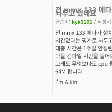
전 mmx 133 
놔두고 있네요
글쓴이:
kyk0101
/ 작성시간:
전 mmx 133 에다가 설
시간없다는 핑계로 놔두
대충 시간은 1주일 안걸
다들 컴파일 시간을 들어
그래도 무엇보다도 cpu
64M 랍니다.
I'm A.kin