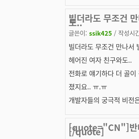
빌더라도 무조건 만
도..
글쓴이:
ssik425
/ 작성시간:
빌더라도 무조건 만나서 
헤어진 여자 친구와도..
전화로 얘기하다 더 골이
졌지요.. ㅠ.ㅠ
개발자들의 궁극적 비전은
[quote="CN"
[/quote]