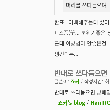
머리를 쓰다듬으며 귀
한표.. 이뻐해주는데 싫
+ 소품(꽃... 분위기좋은 
근데 이방법이 안좋은건.. 
생긴다는...
반대로 쓰다듬으면 
글쓴이:
죠커
/ 작성시간: 화, 
반대로 쓰다듬으면 낭패입
-
죠커's blog
/
HanIRC