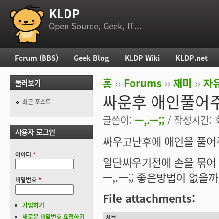
KLDP
부 메뉴
Open Source, Geek, IT...
Forum (BBS)
Geek Blog
KLDP Wiki
KLDP.net
주 메뉴
홈
››
Forums
››
재미
››
자
둘러보기
현재 위치
싸운후 애인풀어주
최근 포스트
글쓴이:
ㅡ,.ㅡ;;
/ 작성시간: 화,
사용자 로그인
싸우고난후에 애인을 풀어
아이디
*
일단싸우기전에 손을 묶어 
ㅡ,.ㅡ;; 좋은방법이 없을까요
비밀번호
*
File attachments:
가입하기
새로운 비밀번호 요청하기
첨부