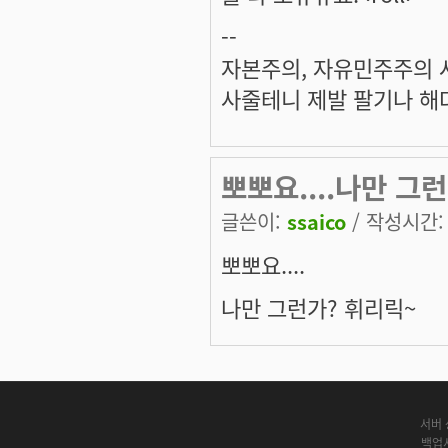
--
자본주의, 자유민주주의 
사줄테니 제발 팔기나 해다
뽀뽀요....나만 그
글쓴이:
ssaico
/ 작성시간: 목
뽀뽀요....
나만 그런가? 휘리릭~
서버 
백업