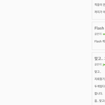
적응이 안
까지가 아
Flas
글쓴이:
s
Flash 
맞고.
글쓴이:
j
맞고..
지뢰찾기
두게임다
합니다.
음.. 맞