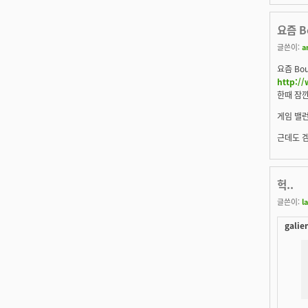
요즘 B
글쓴이:
a
요즘 Bo
http:/
한때 잠깐
게임 밸
근데도 
헉..
글쓴이:
l
galie