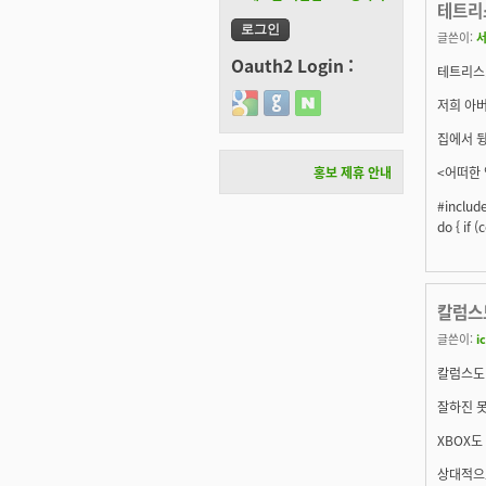
테트리스
글쓴이:
Oauth2 Login :
테트리스..
Login with Google
Login with GitHub
Login with Naver
저희 아버
집에서 뒹굴
<어떠한 
홍보 제휴 안내
#inclu
do { if 
칼럼스
글쓴이:
i
칼럼스도 
잘하진 못하
XBOX도
상대적으