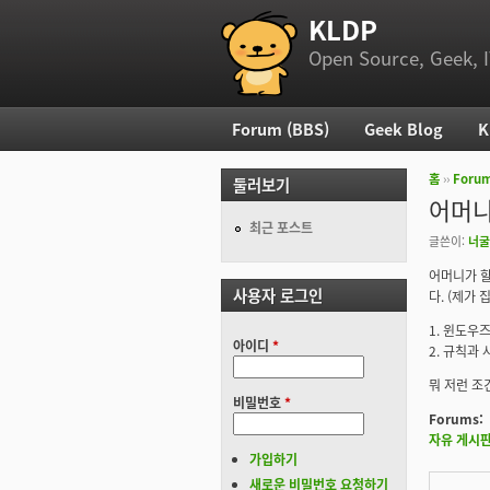
KLDP
부 메뉴
Open Source, Geek, I
Forum (BBS)
Geek Blog
K
주 메뉴
홈
››
Foru
둘러보기
현재 위
어머니가
최근 포스트
글쓴이:
너굴
어머니가 할
사용자 로그인
다. (제가 
1. 윈도우
아이디
*
2. 규칙과
뭐 저런 조
비밀번호
*
Forums:
자유 게시
가입하기
새로운 비밀번호 요청하기