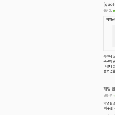
[quot
글쓴이:
s
박영선 
예전에 to
은근히 중독
그런데 전
정보 얻을
해당 
글쓴이:
o
해당 환
'비주얼 