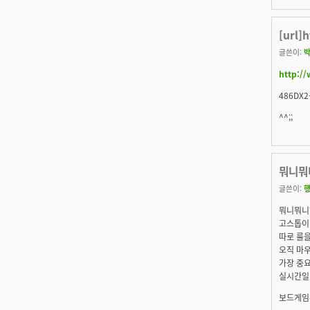
[url]
글쓴이:
http:/
486DX
^^;;
뭐니뭐니
글쓴이:
뭐니뭐니해
고스톱이
따로 룰을
오직 마우
가장 중요한
실시간
일
보드게임