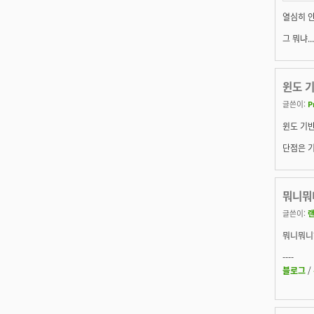
열심히 안
그 뭐냐.
윈도 기
글쓴이:
P
윈도 기
단점은 기
뭐니뭐
글쓴이:
뭐니뭐니
----
블로그
/