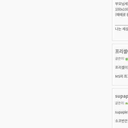
부모님세
100x1
(때때로 
______
나는 세상
프리셀
글쓴이:
g
프리셀이 
MS의 
supa
글쓴이:
n
supapl
소코반은