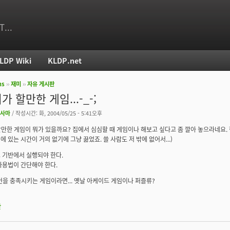
T...
LDP Wiki
KLDP.net
ms
››
재미
››
자유 게시판
치
 할만한 게임...-_-;
사마
/ 작성시간: 화, 2004/05/25 - 5:41오후
만한 게임이 뭐가 있을까요? 집에서 심심할 때 게임이나 해보고 싶다고 좀 깔아 놓으라네요.
집에 있는 시간이 거의 없기에 그냥 끓었죠. 쓸 사람도 저 밖에 없어서...)
즈 기반에서 실행되야 한다.
 사용법이 간단해야 한다.
건을 충족시키는 게임이라면... 옛날 아케이드 게임이나 퍼즐류?
판