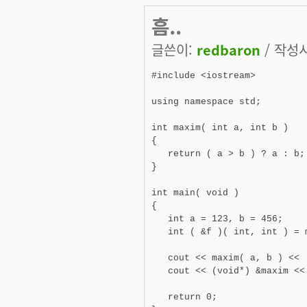
흠..
글쓴이:
redbaron
/ 작성시간
#include <iostream>

using namespace std;

int maxim( int a, int b )

{

   return ( a > b ) ? a : b;

}

int main( void )

{

   int a = 123, b = 456;

   int ( &f )( int, int ) = m
   cout << maxim( a, b ) << 
   cout << (void*) &maxim <<
   return 0;
