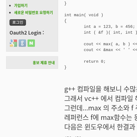
}

가입하기
새로운 비밀번호 요청하기
int main( void )

{

	int a = 123, b = 456;

Oauth2 Login :
	int ( &f )( int, int ) = max;

Login with Google
Login with GitHub
Login with Naver
	cout << max( a, b ) << ' ' << f( a, b ) << endl;

	cout << &max << ' ' << &f << endl;

	return 0;

홍보 제휴 안내
}
g++ 컴파일을 해보니 수
그래서 vc++ 에서 컴파일
그런데...max 의 주소와 
레퍼런스 f에 max함수는 
다음은 윈도우에서 한결과 