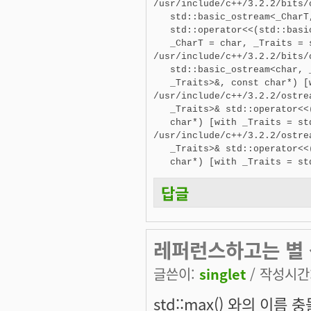
/usr/include/c++/3.2.2/bits/o
   std::basic_ostream<_CharT,
   std::operator<<(std::basi
   _CharT = char, _Traits = 
/usr/include/c++/3.2.2/bits/o
   std::basic_ostream<char, 
   _Traits>&, const char*) [
/usr/include/c++/3.2.2/ostre
   _Traits>& std::operator<<
   char*) [with _Traits = st
/usr/include/c++/3.2.2/ostre
   _Traits>& std::operator<<
   char*) [with _Traits = st
답글
레퍼런스하고는 별 
글쓴이:
singlet
/ 작성시간: 
std::max() 와의 이름