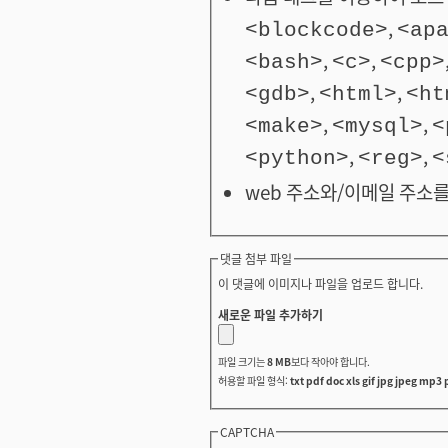
,
<blockcode>
<ap
,
,
<bash>
<c>
<cpp>
,
,
<gdb>
<html>
<ht
,
,
<make>
<mysql>
<
,
,
<python>
<reg>
<
web 주소와/이메일 주소를
댓글 첨부 파일
이 댓글에 이미지나 파일을 업로드 합니다.
새로운 파일 추가하기
파일 크기는
8 MB
보다 작아야 합니다.
허용할 파일 형식:
txt pdf doc xls gif jpg jpeg mp3 
CAPTCHA