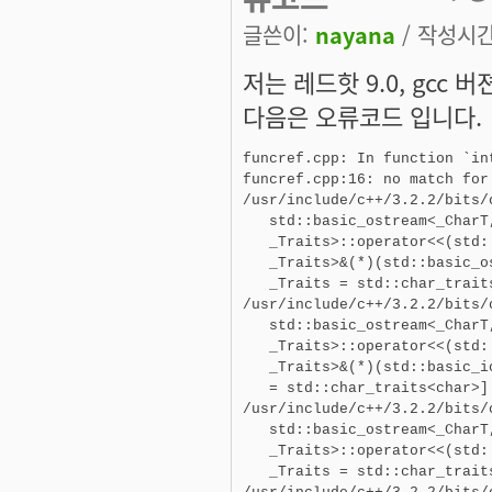
글쓴이:
nayana
/ 작성시간:
저는 레드핫 9.0, gcc 버
다음은 오류코드 입니다.
funcref.cpp: In function `int
funcref.cpp:16: no match for
/usr/include/c++/3.2.2/bits/
   std::basic_ostream<_CharT
   _Traits>::operator<<(std:
   _Traits>&(*)(std::basic_o
   _Traits = std::char_traits
/usr/include/c++/3.2.2/bits/o
   std::basic_ostream<_CharT
   _Traits>::operator<<(std:
   _Traits>&(*)(std::basic_i
   = std::char_traits<char>]

/usr/include/c++/3.2.2/bits/o
   std::basic_ostream<_CharT
   _Traits>::operator<<(std:
   _Traits = std::char_traits