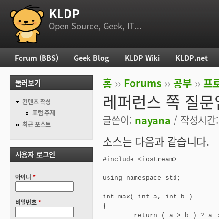
KLDP
부 메뉴
Open Source, Geek, IT...
Forum (BBS)
Geek Blog
KLDP Wiki
KLDP.net
주 메뉴
홈
››
Forums
››
공부
››
프로
둘러보기
현재 위치
레퍼런스 쪽 질문
컨텐츠 작성
포럼 주제
글쓴이:
nayana
/ 작성시간: 
최근 포스트
소스는 다음과 같습니다.
사용자 로그인
#include <iostream>

아이디
*
using namespace std;

int max( int a, int b )

비밀번호
*
{

	return ( a > b ) ? a : b;
