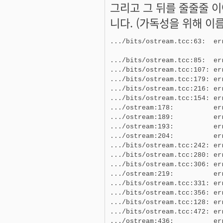
그리고 그 뒤를 줄줄줄 
니다. (가독성을 위해 이
.../bits/ostream.tcc:63:  er
                            
.../bits/ostream.tcc:85:  er
.../bits/ostream.tcc:107: er
.../bits/ostream.tcc:179: er
.../bits/ostream.tcc:216: er
.../bits/ostream.tcc:154: er
.../ostream:178:          er
.../ostream:189:          er
.../ostream:193:          er
.../ostream:204:          er
.../bits/ostream.tcc:242: er
.../bits/ostream.tcc:280: er
.../bits/ostream.tcc:306: er
.../ostream:219:          er
.../bits/ostream.tcc:331: er
.../bits/ostream.tcc:356: er
.../bits/ostream.tcc:128: er
.../bits/ostream.tcc:472: er
.../ostream:436:          er