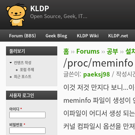
KLDP
부 메뉴
Open Source, Geek, IT...
Forum (BBS)
Geek Blog
KLDP Wiki
KLDP.net
주 메뉴
홈
››
Forums
››
공부
››
설치
둘러보기
현재 위치
/proc/memin
컨텐츠 작성
포럼 주제
글쓴이:
paeksj98
/ 작성시간:
최근 포스트
이것 저것 만지다 보니...이
사용자 로그인
meminfo 파일이 생성이
아이디
*
이파일이 어디서 생성 되는지
커널 컴파일시 옵션을 만져서
비밀번호
*