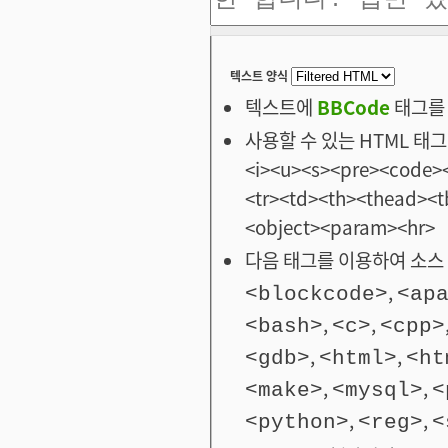
텍스트 양식
텍스트에
BBCode
태그를 
사용할 수 있는 HTML 태그: <
<i><u><s><pre><code><
<tr><td><th><thead>
<object><param><hr>
다음 태그를 이용하여 소스 
,
<blockcode>
<ap
,
,
<bash>
<c>
<cpp>
,
,
<gdb>
<html>
<ht
,
,
<make>
<mysql>
<
,
,
<python>
<reg>
<